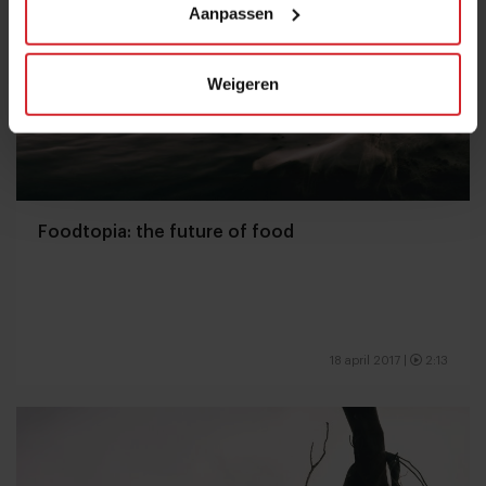
Aanpassen
Weigeren
Foodtopia: the future of food
18 april 2017
|
2:13