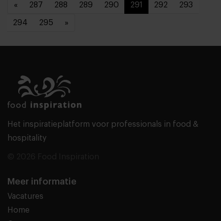
«
287
288
289
290
291
292
293
294
295
»
Het inspiratieplatform voor professionals in food &
hospitality
© 2026 Food Inspiration
Meer informatie
Vacatures
Home