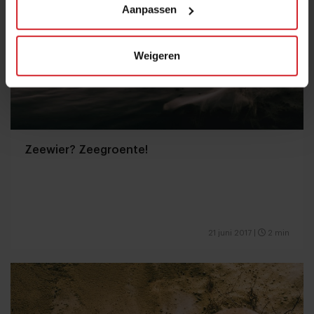
Aanpassen
Weigeren
Zeewier? Zeegroente!
21 juni 2017
|
2 min