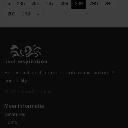
«
285
286
287
288
289
290
291
292
293
»
Het inspiratieplatform voor professionals in food &
hospitality
© 2026 Food Inspiration
Meer informatie
Vacatures
Home