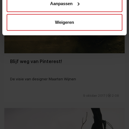
Aanpassen
Weigeren
Blijf weg van Pinterest!
De visie van designer Maarten Wijnen
9 oktober 2017
|
2:08