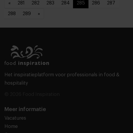
«
281
282
283
284
285
286
287
288
289
»
Het inspiratieplatform voor professionals in food &
hospitality
© 2026 Food Inspiration
Meer informatie
Vacatures
Home