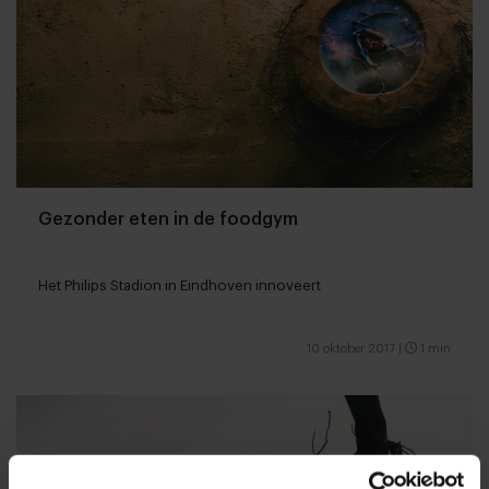
Gezonder eten in de foodgym
Het Philips Stadion in Eindhoven innoveert
10 oktober 2017
|
1 min