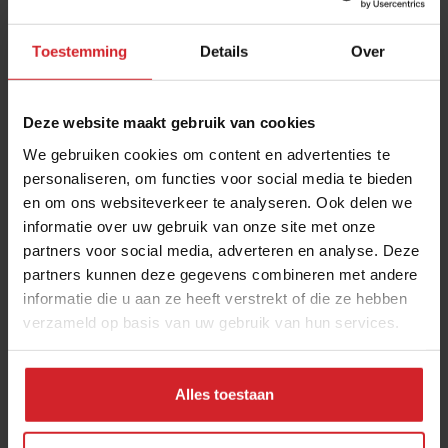
Toestemming
Details
Over
Deze website maakt gebruik van cookies
We gebruiken cookies om content en advertenties te
personaliseren, om functies voor social media te bieden
en om ons websiteverkeer te analyseren. Ook delen we
A taste of Tomorrowland
informatie over uw gebruik van onze site met onze
partners voor social media, adverteren en analyse. Deze
Restaurant B-EAT
partners kunnen deze gegevens combineren met andere
informatie die u aan ze heeft verstrekt of die ze hebben
verzameld op basis van uw gebruik van hun services.
9 oktober 2017
|
2:25
Alles toestaan