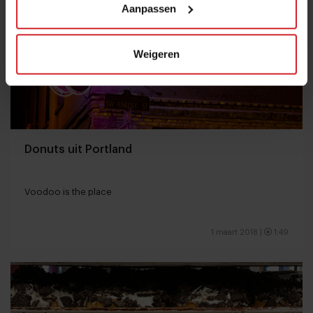
Aanpassen
Weigeren
Donuts uit Portland
Voodoo is the place
1 maart 2018
|
1:49