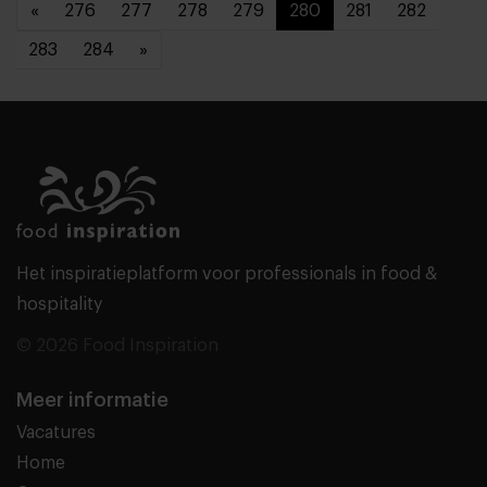
«
276
277
278
279
280
281
282
283
284
»
Het inspiratieplatform voor professionals in food &
hospitality
© 2026 Food Inspiration
Meer informatie
Vacatures
Home