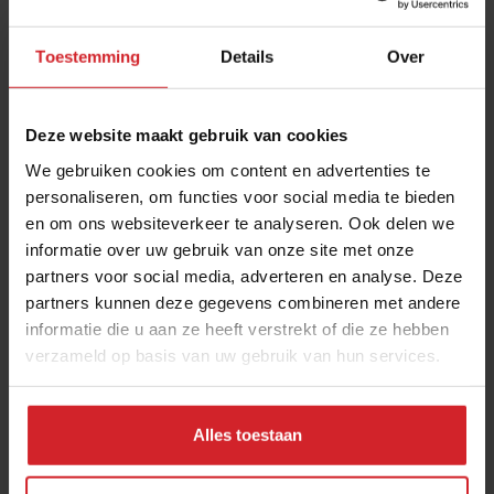
Toestemming
Details
Over
Deze website maakt gebruik van cookies
We gebruiken cookies om content en advertenties te
personaliseren, om functies voor social media te bieden
en om ons websiteverkeer te analyseren. Ook delen we
Plasticvrij Amsterdam
informatie over uw gebruik van onze site met onze
partners voor social media, adverteren en analyse. Deze
Pop-up supermarkt met 700 plasticvrije producten
partners kunnen deze gegevens combineren met andere
informatie die u aan ze heeft verstrekt of die ze hebben
verzameld op basis van uw gebruik van hun services.
1 maart 2018
|
2 min
Alles toestaan