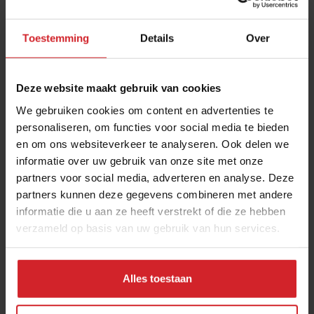
Toestemming
Details
Over
Deze website maakt gebruik van cookies
We gebruiken cookies om content en advertenties te
personaliseren, om functies voor social media te bieden
en om ons websiteverkeer te analyseren. Ook delen we
Indie brand: Magioni
informatie over uw gebruik van onze site met onze
partners voor social media, adverteren en analyse. Deze
Een nieuwe -gezonde- standaard in pizzaland
partners kunnen deze gegevens combineren met andere
informatie die u aan ze heeft verstrekt of die ze hebben
verzameld op basis van uw gebruik van hun services.
21 juni 2018
|
3 min
Alles toestaan