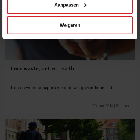
Aanpassen
Weigeren
Less waste, better health
Hoe de wetenschap onze koffie wat gezonder maakt
20 juni 2018
|
1 min