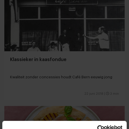
Klassieker in kaasfondue
Kwaliteit zonder concessies houdt Café Bern eeuwig jong
22 juni 2018
|
3 min