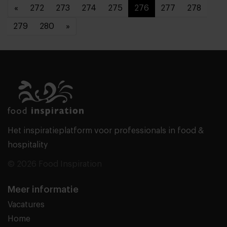
«
272
273
274
275
276
277
278
279
280
»
Het inspiratieplatform voor professionals in food &
hospitality
© 2026 Food Inspiration
Meer informatie
Vacatures
Home