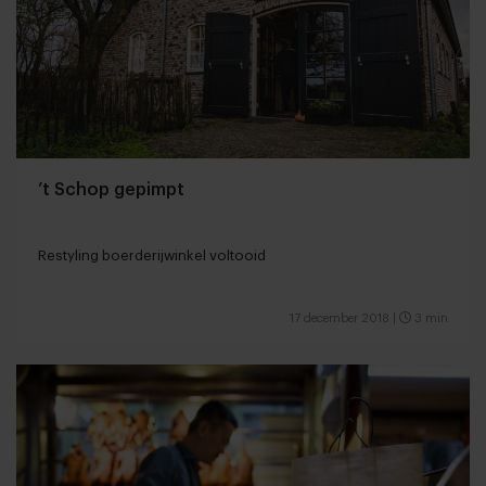
’t Schop gepimpt
Restyling boerderijwinkel voltooid
17 december 2018
|
3 min