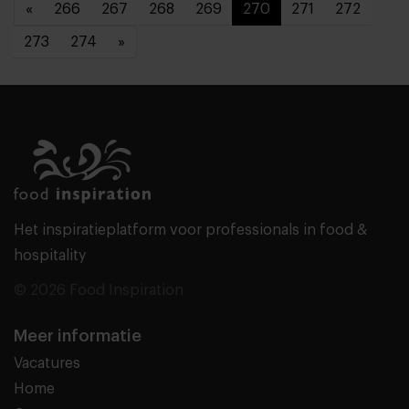
«
266
267
268
269
270
271
272
273
274
»
Het inspiratieplatform voor professionals in food &
hospitality
© 2026 Food Inspiration
Meer informatie
Vacatures
Home