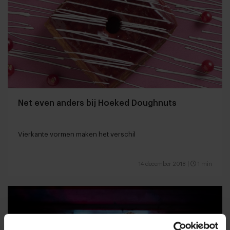
Net even anders bij Hoeked Doughnuts
Vierkante vormen maken het verschil
14 december 2018
|
1 min