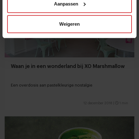
Aanpassen
Weigeren
Waan je in een wonderland bij XO Marshmallow
Een overdosis aan pastelkleurige nostalgie
12 december 2018
|
1 min