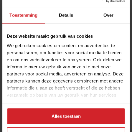
Toestemming
Details
Over
Deze website maakt gebruik van cookies
We gebruiken cookies om content en advertenties te
personaliseren, om functies voor social media te bieden
en om ons websiteverkeer te analyseren. Ook delen we
Duurzaamheid flauwekul? Dan ben je echt een
informatie over uw gebruik van onze site met onze
lul!
partners voor social media, adverteren en analyse. Deze
Het nieuwe normaal volgens festivalrevolutiemanager
partners kunnen deze gegevens combineren met andere
informatie die u aan ze heeft verstrekt of die ze hebben
verzameld op basis van uw gebruik van hun services.
13 december 2018
|
4 min
Alles toestaan