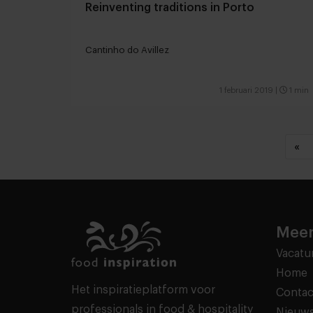
Reinventing traditions in Porto
Cantinho do Avillez
1 februari 2019
|
1 min
«
Meer
Vacatu
Home
Het inspiratieplatform voor
Contac
professionals in food & hospitality
Nieuws