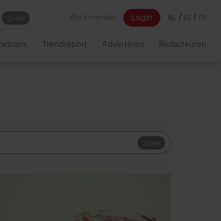
/
/
Login
Word member
NL
BE
EN
Zoek!
artners
Trendreport
Adverteren
Redacteuren
Zoek!