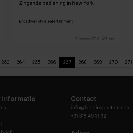
Zingende bediening in New York
Broadway style eatertainment
31 januari 2019
|
1 min
263
264
265
266
267
268
269
270
271
 informatie
Contact
res
info@foodinspiration.com
+31 318 49 31 32
t
brief