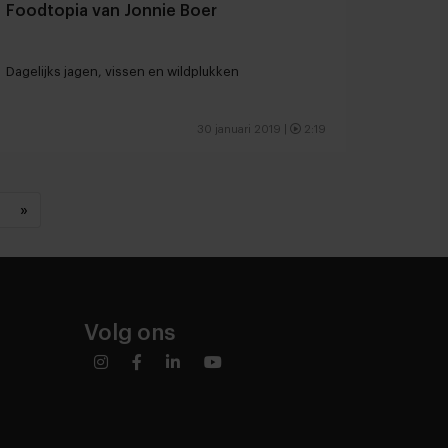
Foodtopia van Jonnie Boer
Dagelijks jagen, vissen en wildplukken
30 januari 2019
|
2:19
»
Volg ons