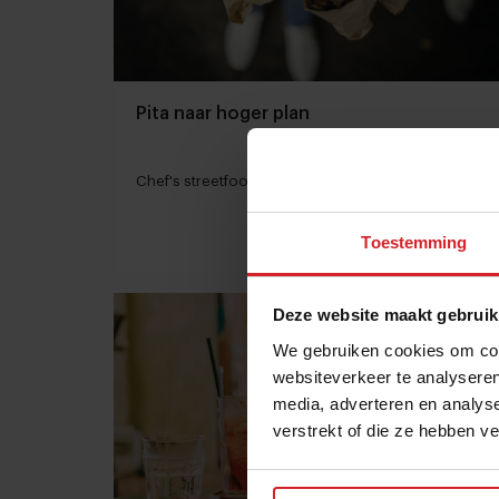
Pita naar hoger plan
Chef's streetfood bij Miznon
Toestemming
10 februari 2019
|
1:57
Deze website maakt gebruik
We gebruiken cookies om cont
websiteverkeer te analyseren
media, adverteren en analys
verstrekt of die ze hebben v