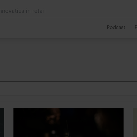
treiking 2025
Podcast
P