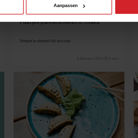
Aanpassen
Plaatjes-pannenkoeken in Osaka
Simpel is sleutel tot succes
6 februari 2019
|
2 min