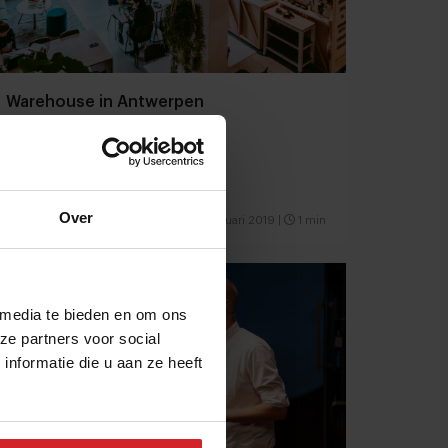
Warehouse in Antwerpen
Eat healthy, stay healthy
Over
8 februari 2019
|
1 min
 media te bieden en om ons
ze partners voor social
nformatie die u aan ze heeft