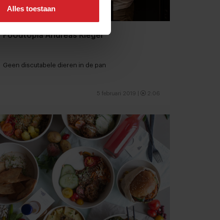
Alles toestaan
Foodtopia Andreas Rieger
Geen discutabele dieren in de pan
5 februari 2019
|
2:06