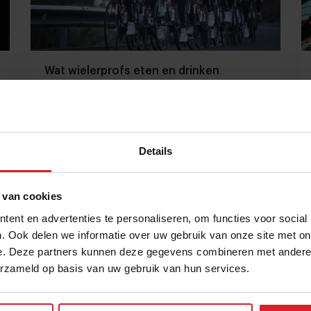
Wat wielerprofs eten en drinken
6.600 kcal per dag, en veel suikers, vooral veel
suikers
Details
9 februari 2019
|
2 min
 van cookies
ent en advertenties te personaliseren, om functies voor social
. Ook delen we informatie over uw gebruik van onze site met on
e. Deze partners kunnen deze gegevens combineren met andere i
erzameld op basis van uw gebruik van hun services.