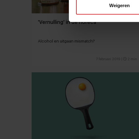
Weigeren
'Vernulling' in de horeca
Alcohol en uitgaan mismatch?
7 februari 2019
|
2 min