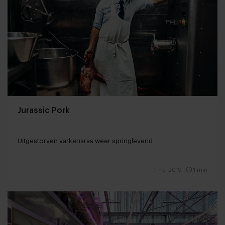
Jurassic Pork
Uitgestorven varkensras weer springlevend
1 mei 2019
|
1 min