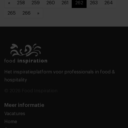
«
258
259
260
261
262
263
264
265
266
»
Het inspiratieplatform voor professionals in food &
hospitality
© 2026 Food Inspiration
Meer informatie
Vacatures
Home