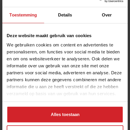
Toestemming
Details
Over
Deze website maakt gebruik van cookies
We gebruiken cookies om content en advertenties te
personaliseren, om functies voor social media te bieden
en om ons websiteverkeer te analyseren. Ook delen we
Zo trots als een koe
informatie over uw gebruik van onze site met onze
partners voor social media, adverteren en analyse. Deze
Het terroir van melk
partners kunnen deze gegevens combineren met andere
informatie die u aan ze heeft verstrekt of die ze hebben
verzameld op basis van uw gebruik van hun services.
4 mei 2019
|
1 min
Alles toestaan