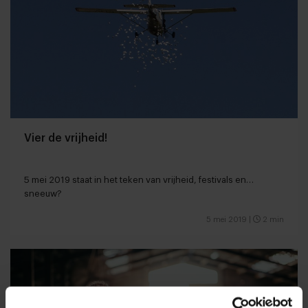
Vier de vrijheid!
5 mei 2019 staat in het teken van vrijheid, festivals en…
sneeuw?
5 mei 2019
|
2 min