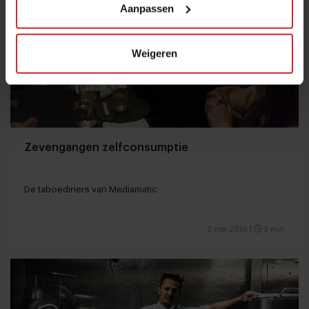
Aanpassen
Weigeren
Zevengangen zelfconsumptie
De taboediners van Mediamatic
2 mei 2019
|
3 min