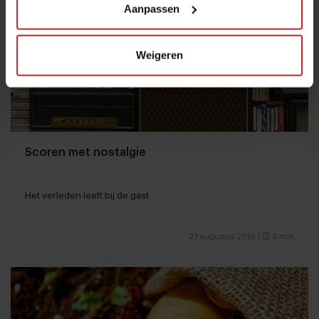
Aanpassen
Weigeren
Scoren met nostalgie
Het verleden leeft bij de gast
27 augustus 2019
|
3 min