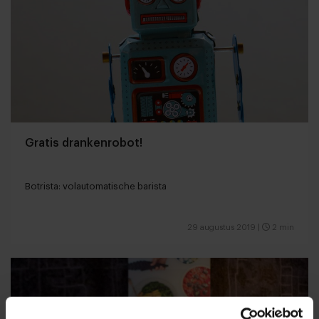
Gratis drankenrobot!
Botrista: volautomatische barista
29 augustus 2019
|
2 min