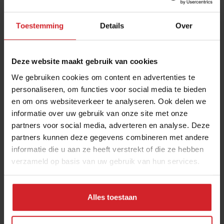
Toestemming
Details
Over
Deze website maakt gebruik van cookies
We gebruiken cookies om content en advertenties te
personaliseren, om functies voor social media te bieden
en om ons websiteverkeer te analyseren. Ook delen we
Young gun Maaike de Reuver
informatie over uw gebruik van onze site met onze
partners voor social media, adverteren en analyse. Deze
Trendpresentator en cateringexpert
partners kunnen deze gegevens combineren met andere
informatie die u aan ze heeft verstrekt of die ze hebben
verzameld op basis van uw gebruik van hun services.
28 augustus 2019
|
1 min
Alles toestaan