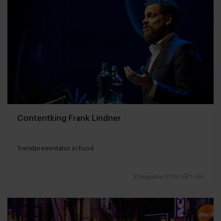
Contentking Frank Lindner
Trendpresentator in food
21 augustus 2019
|
1 min