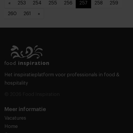
«
253
254
255
256
257
258
259
260
261
»
Het inspiratieplatform voor professionals in food &
hospitality
© 2026 Food Inspiration
Meer informatie
Vacatures
Home