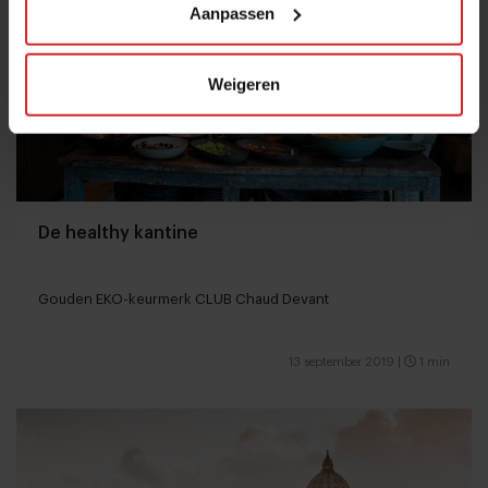
Aanpassen
Weigeren
De healthy kantine
Gouden EKO-keurmerk CLUB Chaud Devant
13 september 2019
|
1 min