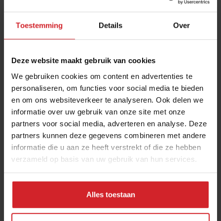
Toestemming
Details
Over
Deze website maakt gebruik van cookies
We gebruiken cookies om content en advertenties te
personaliseren, om functies voor social media te bieden
en om ons websiteverkeer te analyseren. Ook delen we
Rotstickers?
informatie over uw gebruik van onze site met onze
partners voor social media, adverteren en analyse. Deze
Sticker houdt fruit 2 weken langer vers
partners kunnen deze gegevens combineren met andere
informatie die u aan ze heeft verstrekt of die ze hebben
verzameld op basis van uw gebruik van hun services.
13 september 2019
|
2 min
Alles toestaan