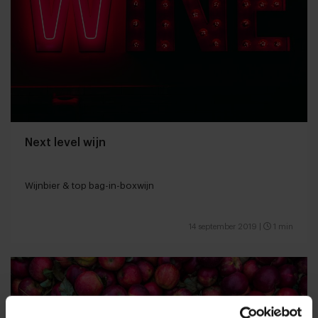
Next level wijn
Wijnbier & top bag-in-boxwijn
14 september 2019
|
1 min