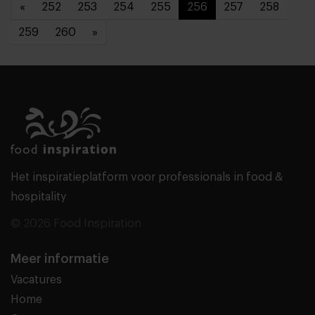
«
252
253
254
255
256
257
258
259
260
»
Het inspiratieplatform voor professionals in food &
hospitality
© 2026 Food Inspiration
Meer informatie
Vacatures
Home