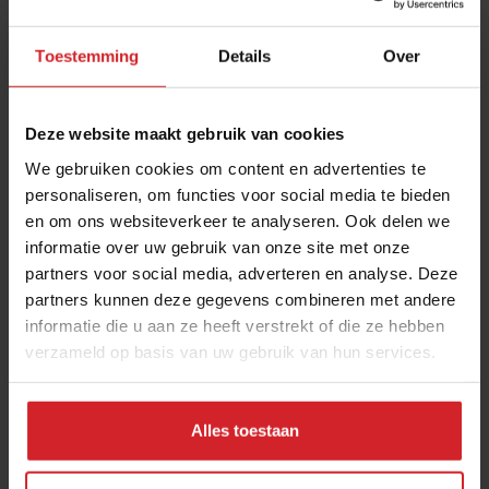
Toestemming
Details
Over
Deze website maakt gebruik van cookies
We gebruiken cookies om content en advertenties te
personaliseren, om functies voor social media te bieden
en om ons websiteverkeer te analyseren. Ook delen we
Beyond the buffet
informatie over uw gebruik van onze site met onze
partners voor social media, adverteren en analyse. Deze
5 trending cateringthema's
partners kunnen deze gegevens combineren met andere
informatie die u aan ze heeft verstrekt of die ze hebben
verzameld op basis van uw gebruik van hun services.
13 november 2019
|
2 min
Alles toestaan