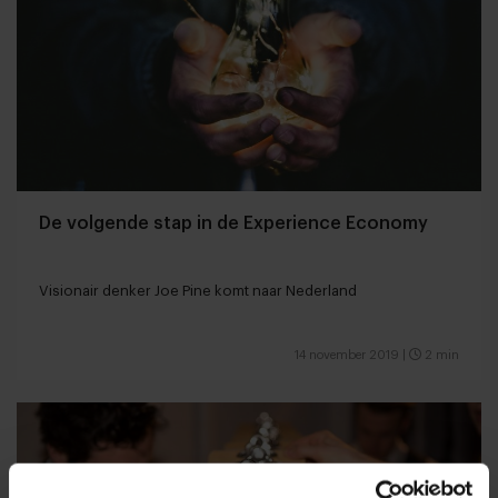
De volgende stap in de Experience Economy
Visionair denker Joe Pine komt naar Nederland
14 november 2019
|
2 min