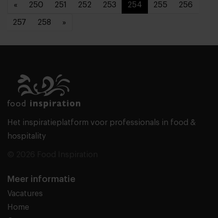
«
250
251
252
253
254
255
256
257
258
»
Het inspiratieplatform voor professionals in food &
hospitality
© 2026 Food Inspiration
Meer informatie
Vacatures
Home