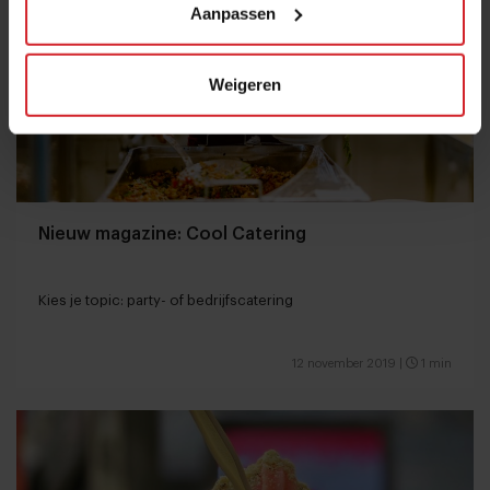
Aanpassen
Weigeren
Nieuw magazine: Cool Catering
Kies je topic: party- of bedrijfscatering
12 november 2019
|
1 min