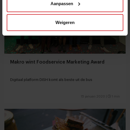
Aanpassen
Weigeren
Makro wint Foodservice Marketing Award
Digitaal platform DISH komt als beste uit de bus
15 januari 2020
|
1 min