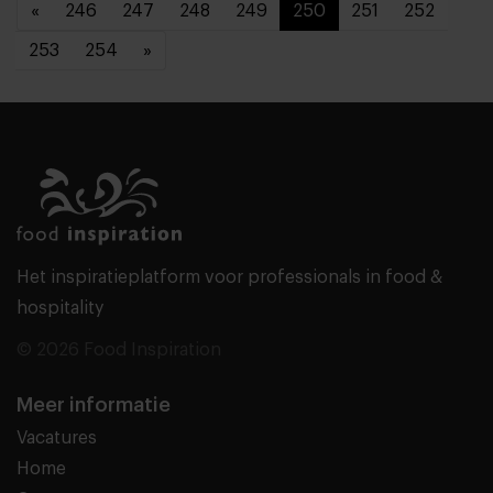
«
246
247
248
249
250
251
252
253
254
»
Het inspiratieplatform voor professionals in food &
hospitality
© 2026 Food Inspiration
Meer informatie
Vacatures
Home