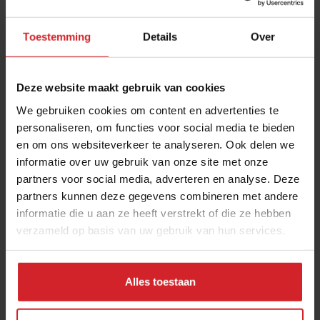
Toestemming
Details
Over
Deze website maakt gebruik van cookies
We gebruiken cookies om content en advertenties te
personaliseren, om functies voor social media te bieden
en om ons websiteverkeer te analyseren. Ook delen we
Mannen zijn verrukkelijk
informatie over uw gebruik van onze site met onze
partners voor social media, adverteren en analyse. Deze
Reportage in Print #6
partners kunnen deze gegevens combineren met andere
informatie die u aan ze heeft verstrekt of die ze hebben
verzameld op basis van uw gebruik van hun services.
16 januari 2020
|
1 min
Alles toestaan