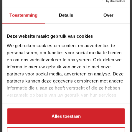
Toestemming
Details
Over
Deze website maakt gebruik van cookies
We gebruiken cookies om content en advertenties te
personaliseren, om functies voor social media te bieden
en om ons websiteverkeer te analyseren. Ook delen we
Open vuur aan zee
informatie over uw gebruik van onze site met onze
partners voor social media, adverteren en analyse. Deze
Rookmagiër Guido van Gent
partners kunnen deze gegevens combineren met andere
informatie die u aan ze heeft verstrekt of die ze hebben
verzameld op basis van uw gebruik van hun services.
6 maart 2020
|
2:05
Alles toestaan