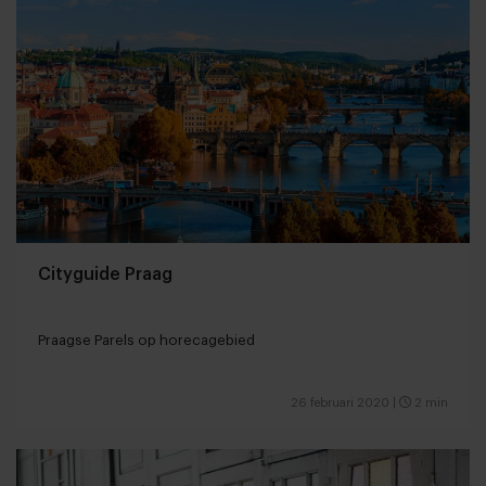
Cityguide Praag
Praagse Parels op horecagebied
26 februari 2020
|
2 min