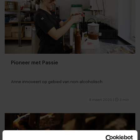
Pioneer met Passie
Anne innoveert op gebied van non-alcoholisch
8 maart 2020
|
3 min