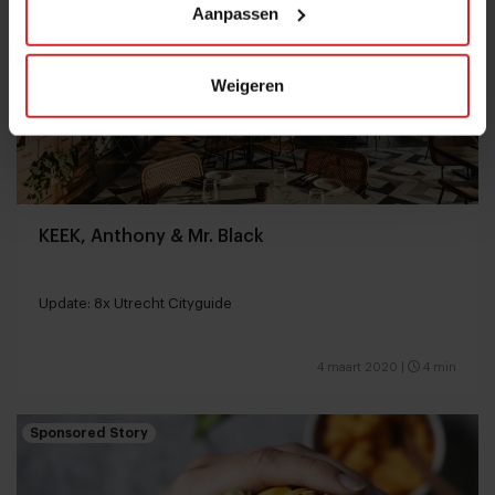
Aanpassen
Weigeren
KEEK, Anthony & Mr. Black
Update: 8x Utrecht Cityguide
4 maart 2020
|
4 min
Sponsored Story