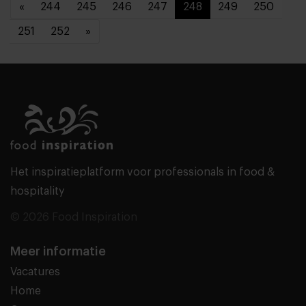
«
244
245
246
247
248
249
250
251
252
»
Het inspiratieplatform voor professionals in food &
hospitality
© 2026 Food Inspiration
Meer informatie
Vacatures
Home