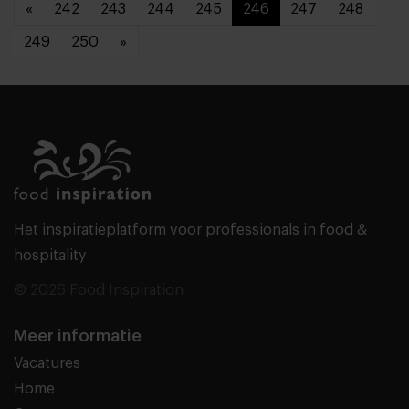
«
242
243
244
245
246
247
248
249
250
»
Het inspiratieplatform voor professionals in food &
hospitality
© 2026 Food Inspiration
Meer informatie
Vacatures
Home