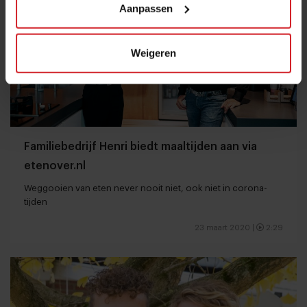
Aanpassen
Weigeren
Familiebedrijf Henri biedt maaltijden aan via
etenover.nl
Weggooien van eten never nooit niet, ook niet in corona-
tijden
23 maart 2020
|
2:29