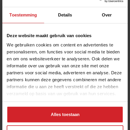
Toestemming
Details
Over
Deze website maakt gebruik van cookies
We gebruiken cookies om content en advertenties te
personaliseren, om functies voor social media te bieden
en om ons websiteverkeer te analyseren. Ook delen we
Quarantaine luistertips
informatie over uw gebruik van onze site met onze
partners voor social media, adverteren en analyse. Deze
Top 8 podcasts over eten om te luisteren in corona-tijden
partners kunnen deze gegevens combineren met andere
informatie die u aan ze heeft verstrekt of die ze hebben
verzameld op basis van uw gebruik van hun services.
23 maart 2020
|
2 min
Alles toestaan