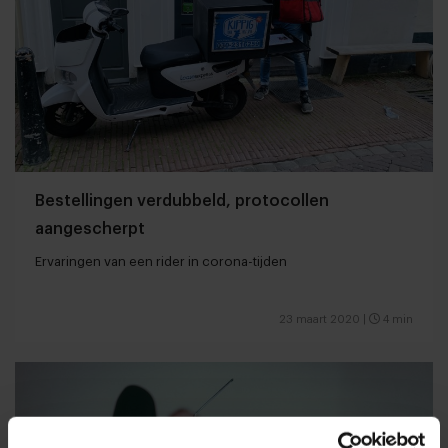
Bestellingen verdubbeld, protocollen
aangescherpt
Ervaringen van een rider in corona-tijden
23 maart 2020
|
4 min