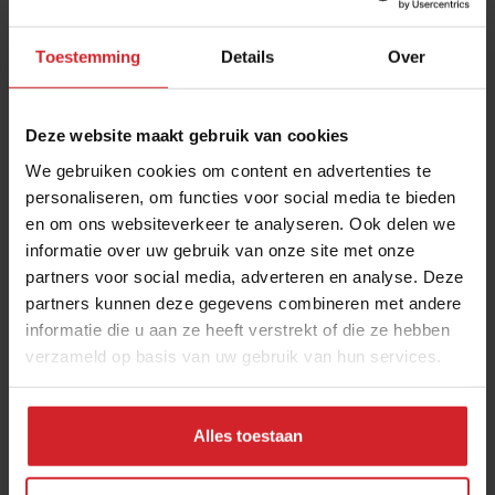
Toestemming
Details
Over
Deze website maakt gebruik van cookies
We gebruiken cookies om content en advertenties te
personaliseren, om functies voor social media te bieden
en om ons websiteverkeer te analyseren. Ook delen we
Corona verandert ons voedselsysteem
informatie over uw gebruik van onze site met onze
partners voor social media, adverteren en analyse. Deze
Terug naar de basis: smaak op een bord
partners kunnen deze gegevens combineren met andere
informatie die u aan ze heeft verstrekt of die ze hebben
verzameld op basis van uw gebruik van hun services.
3 mei 2020
|
3 min
Alles toestaan