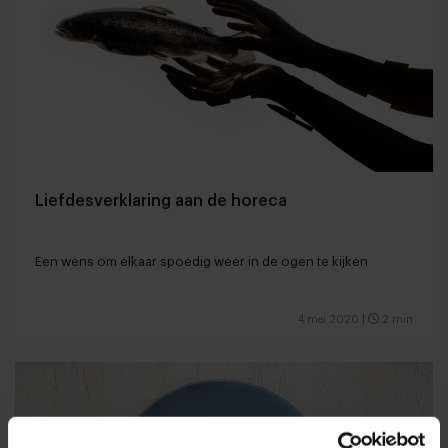
Liefdesverklaring aan de horeca
Een wens om elkaar spoedig weer in de ogen te kijken
4 mei 2020
|
2 min