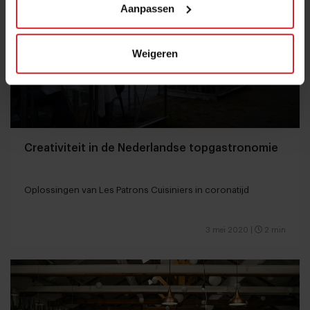
Aanpassen
Weigeren
Creativiteit in de Nederlandse topgastronomie
Oplossingen van Les Patrons Cuisiniers in coronatijd
3 mei 2020
|
2 min