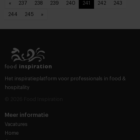
«
237
238
239
240
241
242
243
244
245
»
Het inspiratieplatform voor professionals in food &
hospitality
© 2026 Food Inspiration
Meer informatie
Vacatures
Home