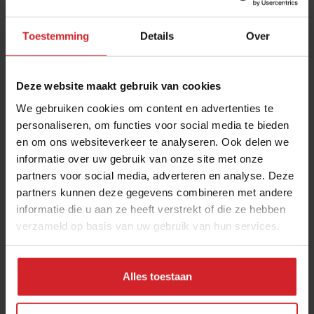
Toestemming
Details
Over
Deze website maakt gebruik van cookies
We gebruiken cookies om content en advertenties te
personaliseren, om functies voor social media te bieden
en om ons websiteverkeer te analyseren. Ook delen we
Eigenaar café Stacey's is blij met het einde van
informatie over uw gebruik van onze site met onze
de onzekerheid
partners voor social media, adverteren en analyse. Deze
Eindhovense kroegbaas kan weer plannen maken
partners kunnen deze gegevens combineren met andere
informatie die u aan ze heeft verstrekt of die ze hebben
verzameld op basis van uw gebruik van hun services.
25 mei 2020
|
2 min
Alles toestaan