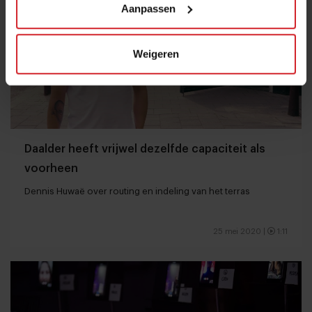
Aanpassen
Weigeren
Daalder heeft vrijwel dezelfde capaciteit als
voorheen
Dennis Huwaë over routing en indeling van het terras
25 mei 2020
|
1:11