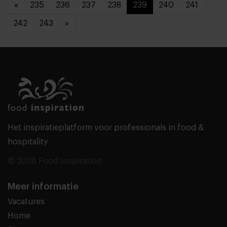
«
235
236
237
238
239
240
241
242
243
»
Het inspiratieplatform voor professionals in food &
hospitality
© 2026 Food Inspiration
Meer informatie
Vacatures
Home