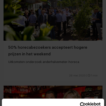
50% horecabezoekers accepteert hogere
prijzen in het weekend
Uitkomsten onderzoek anderhalvemeter-horeca
26 mei 2020
|
1 min