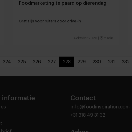
Foodmarketing te paard op dierendag
Gratis ijs voor ruiters door drive-in
4 oktober 2020
|
2 min
224
225
226
227
228
229
230
231
232
 informatie
Contact
res
info@foodinspiration.com
+31 318 49 31 32
t
brief