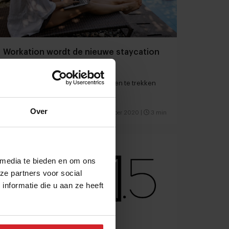
Workation wordt de nieuwe staycation
4 tips voor hotels om dit najaar gasten te trekken
Over
11 oktober 2020
|
3 min
 media te bieden en om ons
ze partners voor social
nformatie die u aan ze heeft