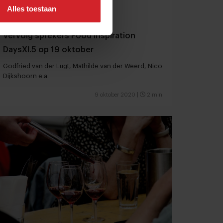
Alles toestaan
Vervolg sprekers Food Inspiration
DaysXI.5 op 19 oktober
Godfried van der Lugt, Mathilde van der Weerd, Nico
Dijkshoorn e.a.
9 oktober 2020
|
2 min