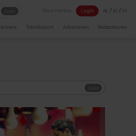
/
/
Login
Word member
NL
BE
EN
Zoek!
artners
Trendreport
Adverteren
Redacteuren
Zoek!