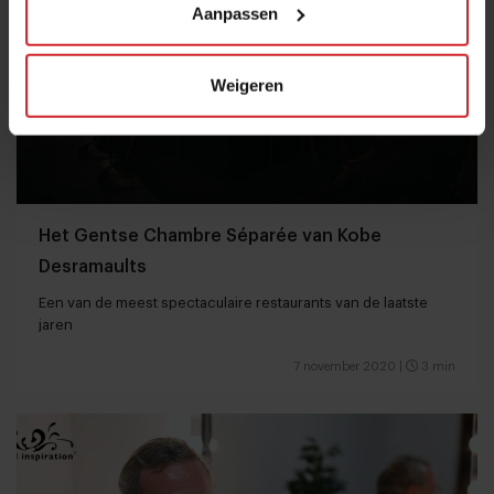
Aanpassen
Weigeren
Het Gentse Chambre Séparée van Kobe
Desramaults
Een van de meest spectaculaire restaurants van de laatste
jaren
7 november 2020
|
3 min