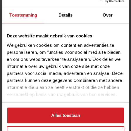
Toestemming
Details
Over
Deze website maakt gebruik van cookies
We gebruiken cookies om content en advertenties te
personaliseren, om functies voor social media te bieden
en om ons websiteverkeer te analyseren. Ook delen we
Wat is jouw goede voornemen voor 2021?
informatie over uw gebruik van onze site met onze
partners voor social media, adverteren en analyse. Deze
Stuur ons jouw filmpje en kom in het digitale magazine
partners kunnen deze gegevens combineren met andere
informatie die u aan ze heeft verstrekt of die ze hebben
verzameld op basis van uw gebruik van hun services.
9 november 2020
|
2 min
Alles toestaan