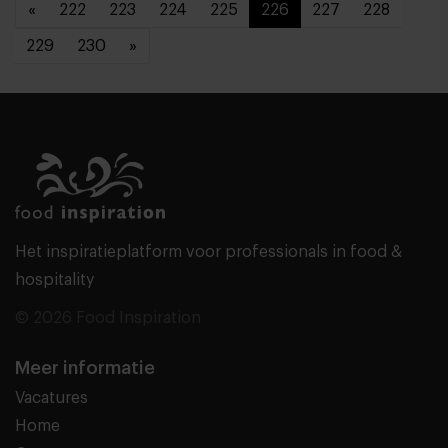
«
222
223
224
225
226
227
228
229
230
»
Het inspiratieplatform voor professionals in food &
hospitality
© 2026 Food Inspiration
Meer informatie
Vacatures
Home