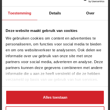
Toestemming
Details
Over
Deze website maakt gebruik van cookies
We gebruiken cookies om content en advertenties te
personaliseren, om functies voor social media te bieden
en om ons websiteverkeer te analyseren. Ook delen we
De Kookfabriek & Grand Catering stappen over
informatie over uw gebruik van onze site met onze
op online
partners voor social media, adverteren en analyse. Deze
Onderscheiden met streams in coronatijd
partners kunnen deze gegevens combineren met andere
informatie die u aan ze heeft verstrekt of die ze hebben
verzameld op basis van uw gebruik van hun services.
22 november 2020
|
3 min
Alles toestaan