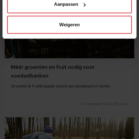
Aanpassen
Weigeren
Méér groenten en fruit nodig voor
voedselbanken
Groente & Fruitbrigade opent verzamelpunt in Venlo
21 november 2020
|
4 min