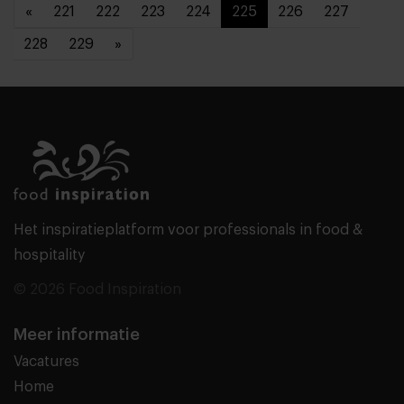
«
221
222
223
224
225
226
227
228
229
»
Het inspiratieplatform voor professionals in food &
hospitality
© 2026 Food Inspiration
Meer informatie
Vacatures
Home