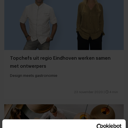
Topchefs uit regio Eindhoven werken samen
met ontwerpers
Design meets gastronomie
23 november 2020
|
4 min