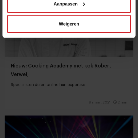
Aanpassen
Weigeren
Nieuw: Cooking Academy met kok Robert
Verweij
Specialisten delen online hun expertise
9 maart 2021
|
2 min