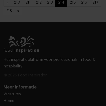
«
210
211
212
213
214
215
216
217
218
»
Het inspiratieplatform voor professionals in food &
hospitality
© 2026 Food Inspiration
Meer informatie
Vacatures
Home