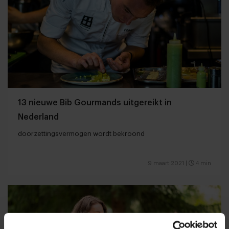
13 nieuwe Bib Gourmands uitgereikt in
Nederland
doorzettingsvermogen wordt bekroond
9 maart 2021
|
4 min