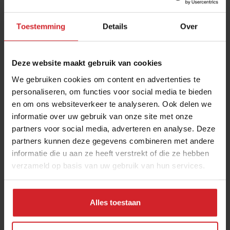
Toestemming
Details
Over
Deze website maakt gebruik van cookies
We gebruiken cookies om content en advertenties te
personaliseren, om functies voor social media te bieden
en om ons websiteverkeer te analyseren. Ook delen we
12 foodtrends die door corona zijn versneld
informatie over uw gebruik van onze site met onze
partners voor social media, adverteren en analyse. Deze
Een jaar coronapandemie: een tussenbalans
partners kunnen deze gegevens combineren met andere
informatie die u aan ze heeft verstrekt of die ze hebben
verzameld op basis van uw gebruik van hun services.
9 maart 2021
|
5 min
Alles toestaan