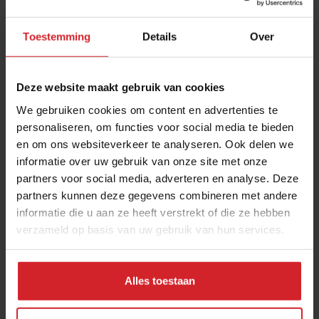
Toestemming
Details
Over
Deze website maakt gebruik van cookies
We gebruiken cookies om content en advertenties te
personaliseren, om functies voor social media te bieden
en om ons websiteverkeer te analyseren. Ook delen we
Een ei hoort erbij en andere facts on eggs
informatie over uw gebruik van onze site met onze
partners voor social media, adverteren en analyse. Deze
Hoeveel eieren eten we en leggen we in Nederland?
partners kunnen deze gegevens combineren met andere
informatie die u aan ze heeft verstrekt of die ze hebben
verzameld op basis van uw gebruik van hun services.
4 april 2021
|
2 min
Alles toestaan