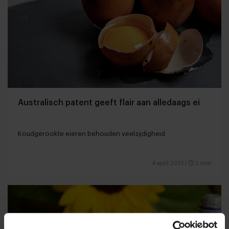
Australisch patent geeft flair aan alledaags ei
Koudgerookte eieren behouden veelzijdigheid
4 april 2021
|
2 min