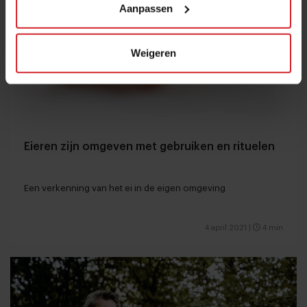
Aanpassen
Weigeren
Eieren zijn omgeven met gebruiken en rituelen
Een verkenning van het ei in de eigen omgeving
4 april 2021
|
4 min