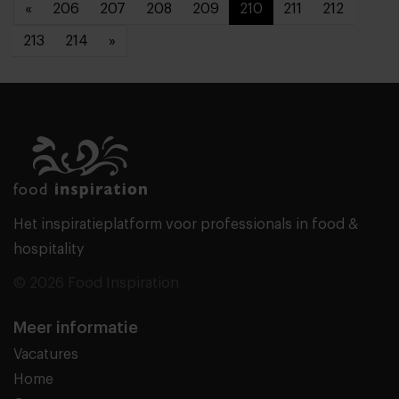
«
206
207
208
209
210
211
212
213
214
»
Het inspiratieplatform voor professionals in food &
hospitality
© 2026 Food Inspiration
Meer informatie
Vacatures
Home