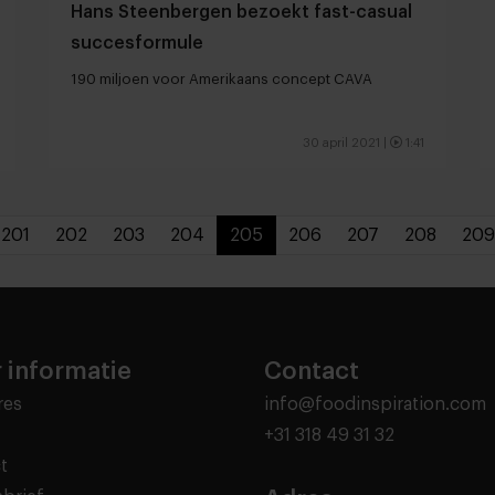
Hans Steenbergen bezoekt fast-casual
succesformule
190 miljoen voor Amerikaans concept CAVA
30 april 2021
|
1:41
201
202
203
204
205
206
207
208
209
 informatie
Contact
res
info@foodinspiration.com
+31 318 49 31 32
t