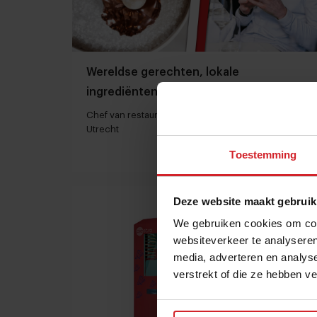
Wereldse gerechten, lokale
ingrediënten van Den Hartog
Chef van restaurant 273 één van de beloftes van
Utrecht
Toestemming
4 mei 2021
|
2:37
Deze website maakt gebruik
We gebruiken cookies om cont
websiteverkeer te analyseren
media, adverteren en analys
verstrekt of die ze hebben v