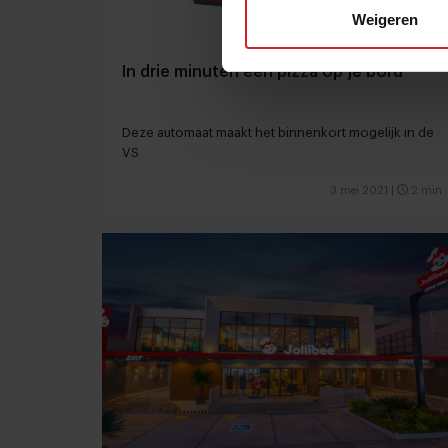
Weigeren
In drie minuten een pizza op je bord
Deze automaat maakt het binnenkort mogelijk in de
VS
3 mei 2021
|
2 min