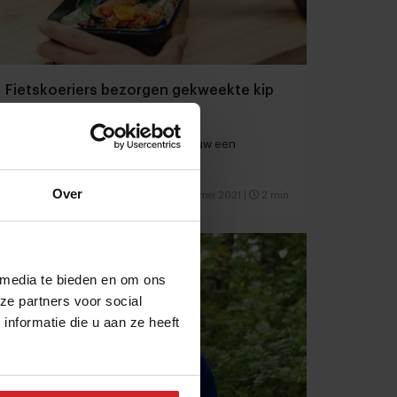
Fietskoeriers bezorgen gekweekte kip
aan huis
Singapore heeft met delivery opnieuw een
wereldprimeur
Over
3 mei 2021
|
2 min
 media te bieden en om ons
ze partners voor social
nformatie die u aan ze heeft