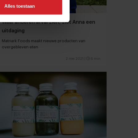
Alles toestaan
Waar anderen afval zien, ziet Anna een
uitdaging
Matriark Foods maakt nieuwe producten van
overgebleven eten
2 mei 2021
|
6 min