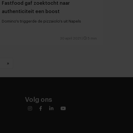
Fastfood gaf zoektocht naar
authenticiteit een boost
Domino's triggerde de pizzaiolo's uit Napels
30 april 2021
|
5 min
»
Volg ons