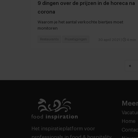
9 dingen over de prijzen in de horeca na
corona
Waarom je het aantal verkochte biertjes moet
monitoren
Restaurants
Prijsstijgingen
30 april 2021
|
4 min
«
Meer
Vacatu
Home
Het inspiratieplatform voor
Contac
professionals in food & hospitality