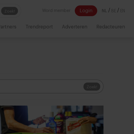
/
/
Login
Word member
NL
BE
EN
Zoek!
artners
Trendreport
Adverteren
Redacteuren
Zoek!