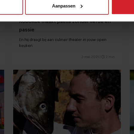
Aanpassen
RoboKok maakt paella zonder liefde en
passie
En hij draagt bij aan culinair theater in jouw open
keuken
3 mei 2021
|
2 min