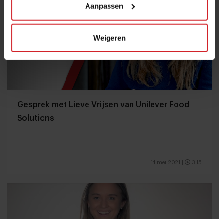
Aanpassen
Weigeren
Gesprek met Lieve Vrijsen van Unilever Food
Solutions
14 mei 2021
|
3:15