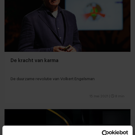
De kracht van karma
De duurzame revolutie van Volkert Engelsman
15 mei 2021
|
8 min