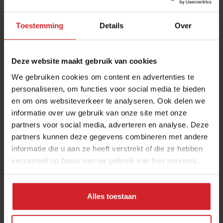
Toestemming
Details
Over
Deze website maakt gebruik van cookies
We gebruiken cookies om content en advertenties te
personaliseren, om functies voor social media te bieden
en om ons websiteverkeer te analyseren. Ook delen we
Zwart restaurant past zich aan bij tijdstip van
informatie over uw gebruik van onze site met onze
de dag
partners voor social media, adverteren en analyse. Deze
Bij Burnside in Tokyo staan de koks op een podium
partners kunnen deze gegevens combineren met andere
informatie die u aan ze heeft verstrekt of die ze hebben
verzameld op basis van uw gebruik van hun services.
14 mei 2021
|
1 min
Alles toestaan