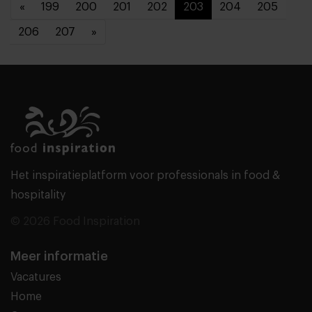
«
199
200
201
202
203
204
205
206
207
»
Het inspiratieplatform voor professionals in food &
hospitality
© 2026 Food Inspiration
Meer informatie
Vacatures
Home