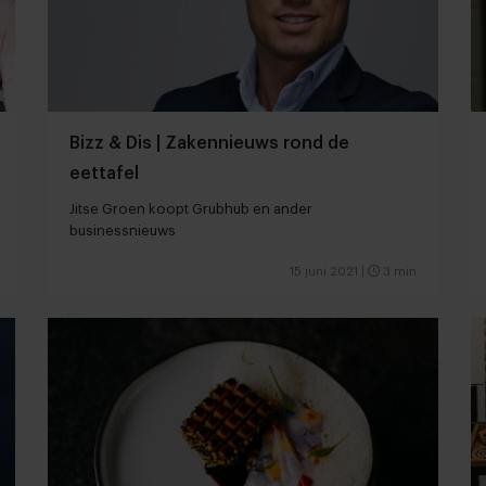
Bizz & Dis | Zakennieuws rond de
eettafel
Jitse Groen koopt Grubhub en ander
businessnieuws
15 juni 2021
|
3 min