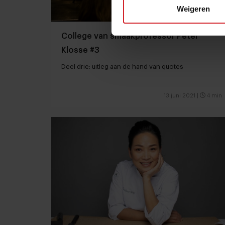
Weigeren
College van smaakprofessor Peter
Klosse #3
Deel drie: uitleg aan de hand van quotes
13 juni 2021
|
4 min