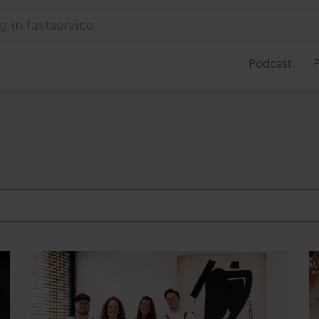
g in fastservice
Podcast
P