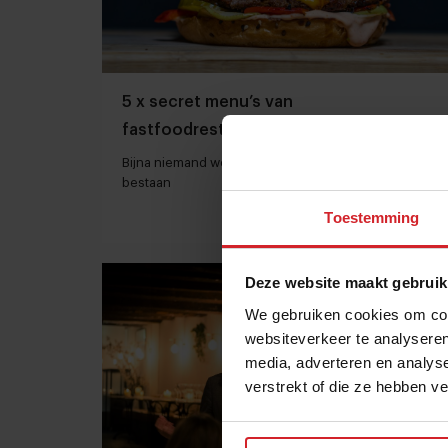
5 x secret menu’s van
fastfoodrestaurants
Bijna niemand weet dat deze gerechten óók nog
bestaan
Toestemming
14 juni 2021
|
3 min
Deze website maakt gebruik
We gebruiken cookies om cont
websiteverkeer te analyseren
media, adverteren en analys
verstrekt of die ze hebben v