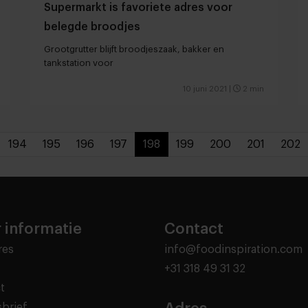
Supermarkt is favoriete adres voor
belegde broodjes
Grootgrutter blijft broodjeszaak, bakker en
tankstation voor
10 juni 2021
|
2 min
194
195
196
197
198
199
200
201
202
 informatie
Contact
res
info@foodinspiration.com
+31 318 49 31 32
t
brief