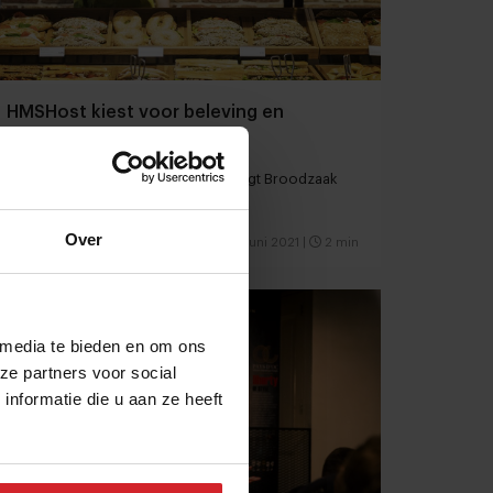
HMSHost kiest voor beleving en
zekerheid
Broodjesconcept BackWerk vervangt Broodzaak
Over
14 juni 2021
|
2 min
 media te bieden en om ons
ze partners voor social
nformatie die u aan ze heeft