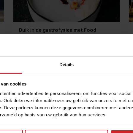
Duik in de gastrofysica met Food
Inspiration Magazine
Onze smaakervaring in relatie tot geluid, kleur, geur
et cetera
Details
14 juni 2021
|
1 min
 van cookies
ent en advertenties te personaliseren, om functies voor social
. Ook delen we informatie over uw gebruik van onze site met on
e. Deze partners kunnen deze gegevens combineren met andere i
erzameld op basis van uw gebruik van hun services.