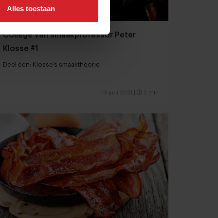
Alles toestaan
College van smaakprofessor Peter
Klosse #1
Deel één: Klosse’s smaaktheorie
13 juni 2021
|
2 min