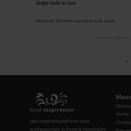
Jingle bells in juni
Restaurant The Pantry viert kerst in de zomer
11 juni 2021
|
1 min
«
Meer
Vacatu
Home
Het inspiratieplatform voor
Contac
professionals in food & hospitality
Nieuws