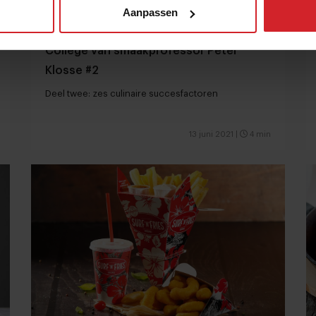
Aanpassen
College van smaakprofessor Peter
Klosse #2
Deel twee: zes culinaire succesfactoren
13 juni 2021
|
4 min