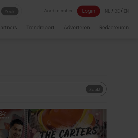
/
/
Login
Word member
NL
BE
EN
Zoek!
artners
Trendreport
Adverteren
Redacteuren
Zoek!