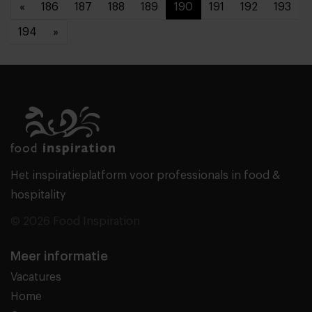
«
186
187
188
189
190
191
192
193
194
»
Het inspiratieplatform voor professionals in food &
hospitality
© 2026 Food Inspiration
Meer informatie
Vacatures
Home