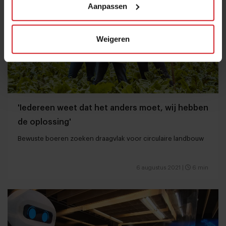
Aanpassen
Weigeren
'Iedereen weet dat het anders moet, wij hebben
de oplossing'
Bewuste boeren zoeken draagvlak voor circulaire landbouw
6 augustus 2021
|
6 min