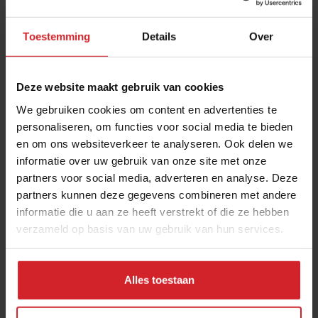
Toestemming
Details
Over
Deze website maakt gebruik van cookies
We gebruiken cookies om content en advertenties te
personaliseren, om functies voor social media te bieden
en om ons websiteverkeer te analyseren. Ook delen we
Waarom groeit de gemiddelde McOmzet wèl?
informatie over uw gebruik van onze site met onze
partners voor social media, adverteren en analyse. Deze
Aflevering 1 van McDrieluik in het kader van 50 jaar
partners kunnen deze gegevens combineren met andere
McDonald's in Nederland
informatie die u aan ze heeft verstrekt of die ze hebben
verzameld op basis van uw gebruik van hun services.
6 augustus 2021
|
5 min
Alles toestaan