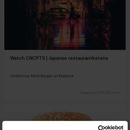
Watch CNCPTS | Japanse restaurantketens
Yoshinoya, MOS Burger en Matsuya
7 augustus 2021
|
2 min