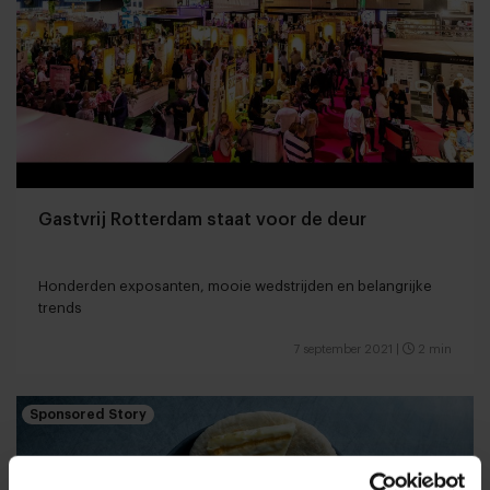
Gastvrij Rotterdam staat voor de deur
Honderden exposanten, mooie wedstrijden en belangrijke
trends
7 september 2021
|
2 min
Sponsored Story