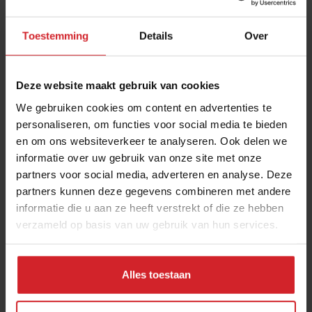
Toestemming
Details
Over
Deze website maakt gebruik van cookies
We gebruiken cookies om content en advertenties te
personaliseren, om functies voor social media te bieden
en om ons websiteverkeer te analyseren. Ook delen we
Timesavers in de keuken (die je nog geld
informatie over uw gebruik van onze site met onze
besparen ook)
partners voor social media, adverteren en analyse. Deze
Zo ga je dat personeelstekort te lijf
partners kunnen deze gegevens combineren met andere
informatie die u aan ze heeft verstrekt of die ze hebben
verzameld op basis van uw gebruik van hun services.
6 september 2021
|
2 min
Alles toestaan