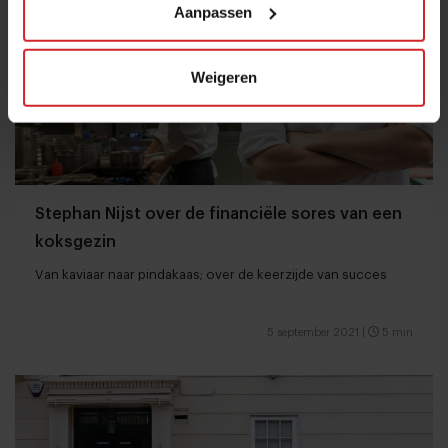
Aanpassen
Weigeren
Stephan Nijst over de financiële sores van een
koksgezin
Van kaviaar naar pindakaas; over de keerzijde van succes
5 september 2021
|
5 min