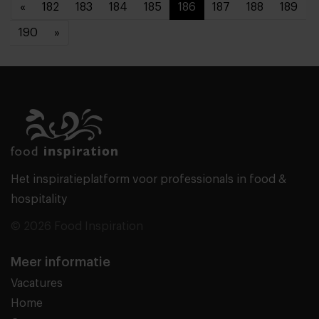
«
182
183
184
185
186
187
188
189
190
»
Het inspiratieplatform voor professionals in food &
hospitality
© 2026 Food Inspiration
Meer informatie
Vacatures
Home