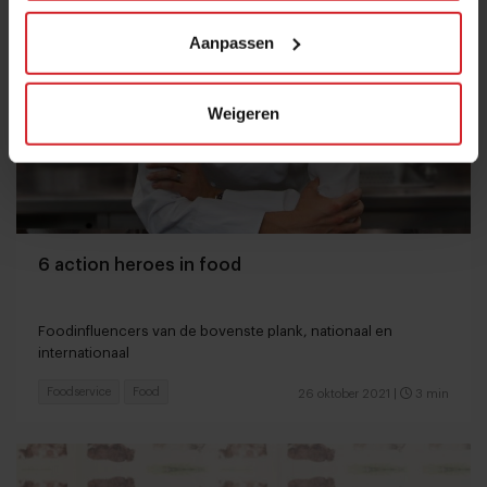
Aanpassen
Weigeren
6 action heroes in food
Foodinfluencers van de bovenste plank, nationaal en
internationaal
Foodservice
Food
26 oktober 2021
|
3 min