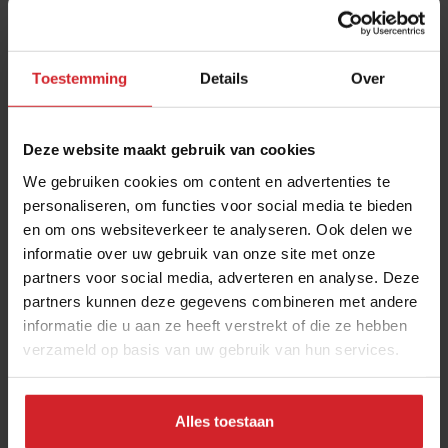
Toestemming
Details
Over
Deze website maakt gebruik van cookies
We gebruiken cookies om content en advertenties te
personaliseren, om functies voor social media te bieden
en om ons websiteverkeer te analyseren. Ook delen we
Nieuw magazine online: DO. GREAT. THINGS.
informatie over uw gebruik van onze site met onze
partners voor social media, adverteren en analyse. Deze
Trends, foodinfluencers, actiehelden in food en
partners kunnen deze gegevens combineren met andere
internationale topchefs in dit digitale magazine
informatie die u aan ze heeft verstrekt of die ze hebben
verzameld op basis van uw gebruik van hun services.
Foodservice
Duurzaamheid
26 oktober 2021
|
1 min
Alles toestaan