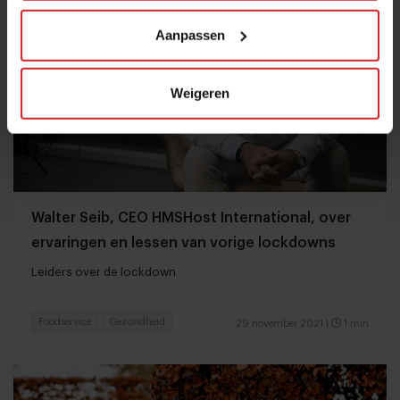
Aanpassen
Weigeren
Walter Seib, CEO HMSHost International, over
ervaringen en lessen van vorige lockdowns
Leiders over de lockdown
Foodservice
Gezondheid
29 november 2021
|
1 min