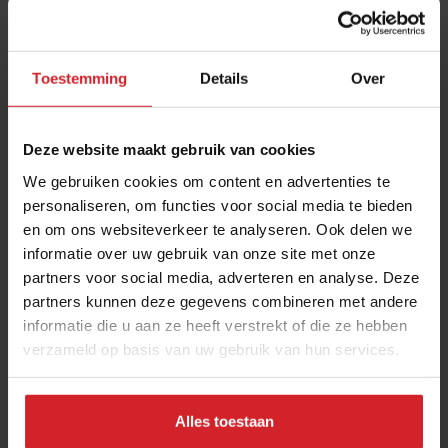
Toestemming
Details
Over
Deze website maakt gebruik van cookies
We gebruiken cookies om content en advertenties te
personaliseren, om functies voor social media te bieden
en om ons websiteverkeer te analyseren. Ook delen we
Bob Hutten over ervaringen en lessen van
informatie over uw gebruik van onze site met onze
vorige lockdowns
partners voor social media, adverteren en analyse. Deze
Leiders over lockdown
partners kunnen deze gegevens combineren met andere
informatie die u aan ze heeft verstrekt of die ze hebben
verzameld op basis van uw gebruik van hun services.
Foodservice
Gezondheid
30 november 2021
|
2 min
Alles toestaan