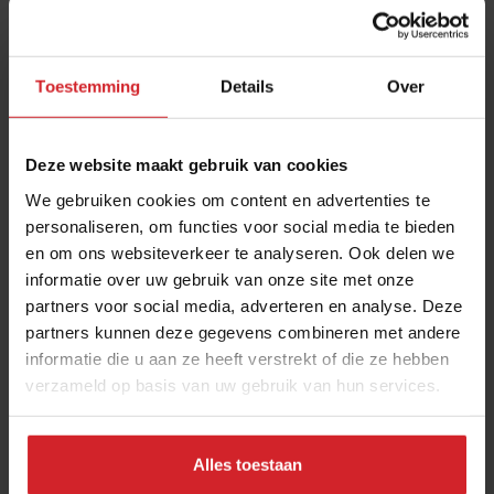
Toestemming
Details
Over
Deze website maakt gebruik van cookies
We gebruiken cookies om content en advertenties te
personaliseren, om functies voor social media te bieden
en om ons websiteverkeer te analyseren. Ook delen we
Een dag uit het leven van de paardenvissers uit
informatie over uw gebruik van onze site met onze
Koksijde
partners voor social media, adverteren en analyse. Deze
Food Inspiration reportage: het eeuwenoude vak van
partners kunnen deze gegevens combineren met andere
paardenvisser
informatie die u aan ze heeft verstrekt of die ze hebben
verzameld op basis van uw gebruik van hun services.
Producenten
Food
6 december 2021
|
4 min
Alles toestaan