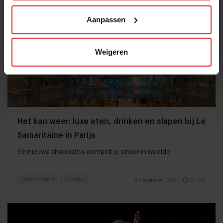
Aanpassen
Weigeren
Het kan weer: luxe eten, drinken en slapen bij La
Samaritaine in Parijs
Vernieuwd shoppaleis dompelt je onder in weelde
Gastronomie
Citytrip
5 december 2021
|
3 min