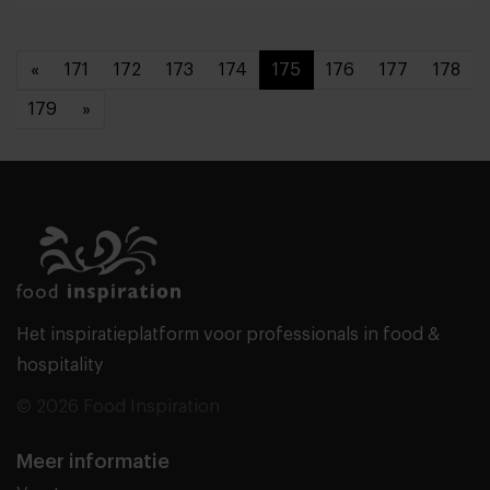
«
171
172
173
174
175
176
177
178
179
»
Het inspiratieplatform voor professionals in food &
hospitality
© 2026 Food Inspiration
Meer informatie