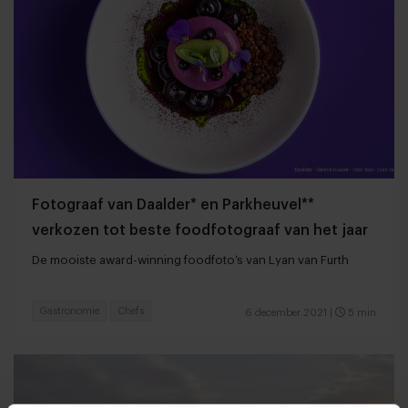
Fotograaf van Daalder* en Parkheuvel**
verkozen tot beste foodfotograaf van het jaar
De mooiste award-winning foodfoto’s van Lyan van Furth
Gastronomie
Chefs
6 december 2021
|
5 min