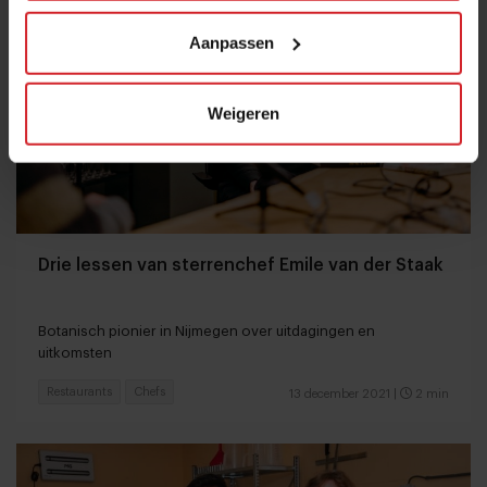
Aanpassen
Weigeren
Drie lessen van sterrenchef Emile van der Staak
Botanisch pionier in Nijmegen over uitdagingen en
uitkomsten
Restaurants
Chefs
13 december 2021
|
2 min