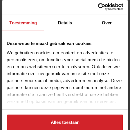
Toestemming
Details
Over
Deze website maakt gebruik van cookies
We gebruiken cookies om content en advertenties te
personaliseren, om functies voor social media te bieden
en om ons websiteverkeer te analyseren. Ook delen we
G-Star kleedt brouwers van La Trappe
informatie over uw gebruik van onze site met onze
partners voor social media, adverteren en analyse. Deze
Verder: zakennieuws over Giphart & De Beren-oprichter en
partners kunnen deze gegevens combineren met andere
De Pizza-automaat
informatie die u aan ze heeft verstrekt of die ze hebben
verzameld op basis van uw gebruik van hun services.
Foodservice
Innovatie
14 december 2021
|
2 min
Alles toestaan