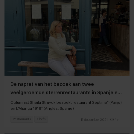
De napret van het bezoek aan twee
veelgeroemde sterrenrestaurants in Spanje en
Frankrijk
Columnist Sheila Struyck bezoekt restaurant Septime* (Parijs)
en L'Aliança 1919* (Anglès, Spanje)
Restaurants
Chefs
11 december 2021
|
4 min