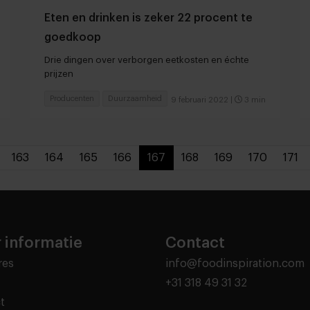
Eten en drinken is zeker 22 procent te
goedkoop
Drie dingen over verborgen eetkosten en échte
prijzen
Producenten
Duurzaamheid
9 februari 2022
|
3 min
163
164
165
166
167
168
169
170
171
 informatie
Contact
res
info@foodinspiration.com
+31 318 49 31 32
t