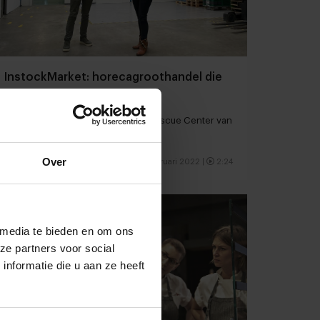
InstockMarket: horecagroothandel die
verspilling tegengaat
Op bezoek in het grootste Food Rescue Center van
Nederland
Over
Groothandels
Duurzaamheid
14 februari 2022
|
2:24
 media te bieden en om ons
ze partners voor social
nformatie die u aan ze heeft