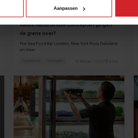
Aanpassen
Welke Nederlandse concepten gingen
de grens over?
The Sea Food Bar Londen, New York Pizza Duitsland
en meer
Foodservice
Concepten
13 februari 2022
|
4 min