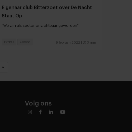
Eigenaar club Bitterzoet over De Nacht
Staat Op
"We zijn als sector onzichtbaar geworden"
Events
Corona
9 februari 2022
|
3 min
»
Volg ons