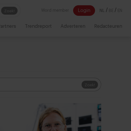
/
/
Login
Word member
NL
BE
EN
Zoek!
artners
Trendreport
Adverteren
Redacteuren
Zoek!