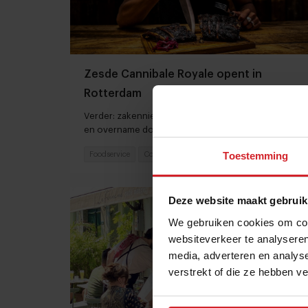
Zesde Cannibale Royale opent in
Rotterdam
Verder: zakennieuws over aardgasloze Albert Heijns
en overname door Bidfood
Toestemming
Foodservice
Concepten
14 februari 2022
|
3 min
Deze website maakt gebruik
We gebruiken cookies om cont
websiteverkeer te analyseren
media, adverteren en analys
verstrekt of die ze hebben v