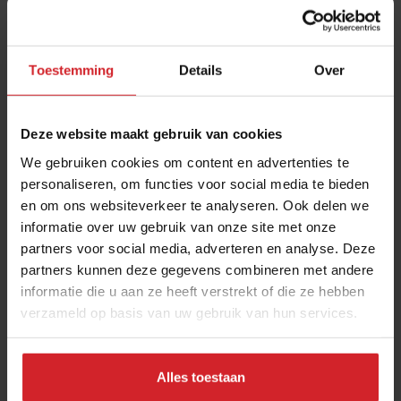
Toestemming
Details
Over
Deze website maakt gebruik van cookies
We gebruiken cookies om content en advertenties te
personaliseren, om functies voor social media te bieden
en om ons websiteverkeer te analyseren. Ook delen we
Succesformule rond Romaanse pizza timmert
informatie over uw gebruik van onze site met onze
hard aan de weg
partners voor social media, adverteren en analyse. Deze
Herman Hell en Hugo Kruijssen: Sugo biedt ongekende
partners kunnen deze gegevens combineren met andere
mogelijkheden
informatie die u aan ze heeft verstrekt of die ze hebben
verzameld op basis van uw gebruik van hun services.
Foodservice
Concepten
4 maart 2022
|
6 min
Alles toestaan