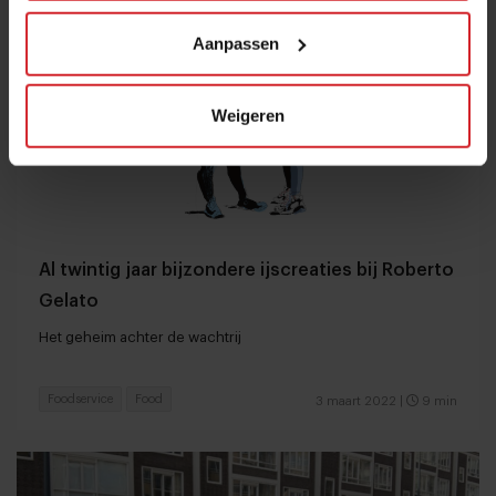
Aanpassen
Weigeren
Al twintig jaar bijzondere ijscreaties bij Roberto
Gelato
Het geheim achter de wachtrij
Foodservice
Food
3 maart 2022
|
9 min