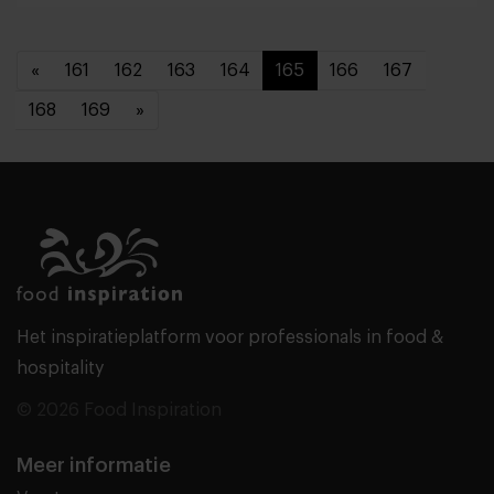
«
161
162
163
164
165
166
167
168
169
»
Het inspiratieplatform voor professionals in food &
hospitality
© 2026 Food Inspiration
Meer informatie