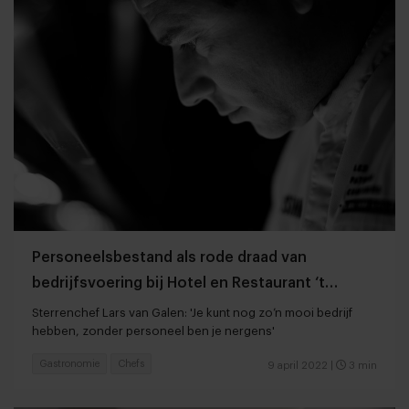
Personeelsbestand als rode draad van
bedrijfsvoering bij Hotel en Restaurant ‘t
Lansink* in Hengelo
Sterrenchef Lars van Galen: 'Je kunt nog zo’n mooi bedrijf
hebben, zonder personeel ben je nergens'
Gastronomie
Chefs
9 april 2022
|
3 min