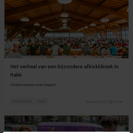
Het verhaal van een bijzondere afkickkliniek in
Italië
Ondernemen met impact
Producenten
Food
12 april 2022
|
5 min