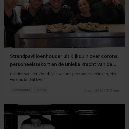
Strandpaviljoenhouder uit Kijkduin over corona,
personeelstekort en de unieke kracht van de
horeca
Sabrina van der Vloed: “Als we ons personeel verliezen, zijn
we ons bedrijf kwijt”
Restaurants
Corona
13 april 2022
|
5 min