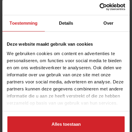
Toestemming
Details
Over
Deze website maakt gebruik van cookies
We gebruiken cookies om content en advertenties te
personaliseren, om functies voor social media te bieden
en om ons websiteverkeer te analyseren. Ook delen we
Wereldse online super Manaw rolt uit naar meer
informatie over uw gebruik van onze site met onze
steden
partners voor social media, adverteren en analyse. Deze
Verder: zakennieuws over concept Xenos GoGo Drinks en
partners kunnen deze gegevens combineren met andere
champagne pop-up in Amsterdam
informatie die u aan ze heeft verstrekt of die ze hebben
verzameld op basis van uw gebruik van hun services.
Foodservice
Drinks
12 april 2022
|
3 min
Alles toestaan