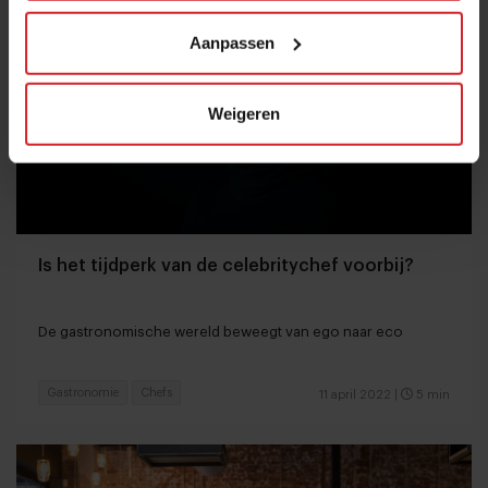
Aanpassen
Weigeren
Is het tijdperk van de celebritychef voorbij?
De gastronomische wereld beweegt van ego naar eco
Gastronomie
Chefs
11 april 2022
|
5 min