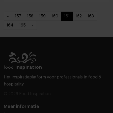
«
157
158
159
160
161
162
163
164
165
»
Het inspiratieplatform voor professionals in food &
hospitality
© 2026 Food Inspiration
Meer informatie