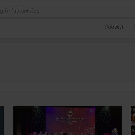
 in foodservice
Podcast
P