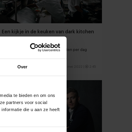
Een kijkje in de keuken van dark kitchen
Kitchen United in New York
16 digitale merken die 1.000 gerechten per dag
bereiden vanuit een keuken
Over
Foodservice
Dark kitchens
27 mei 2022
|
2:45
 media te bieden en om ons
ze partners voor social
nformatie die u aan ze heeft