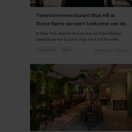
Tweesterrenrestaurant Blue Hill at
Stone Barns serveert toekomst van de
gastronomie
In New York werken broers Dan en David Barber
vanuit boer-tot-bord en kop-tot-kont filosofie
Restaurants
Chefs
25 mei 2022
|
5 min