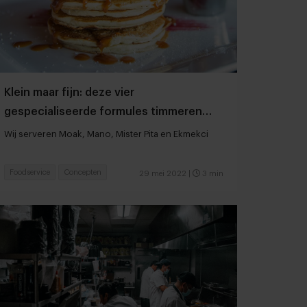
Klein maar fijn: deze vier
gespecialiseerde formules timmeren
aan de weg
Wij serveren Moak, Mano, Mister Pita en Ekmekci
Foodservice
Concepten
29 mei 2022
|
3 min