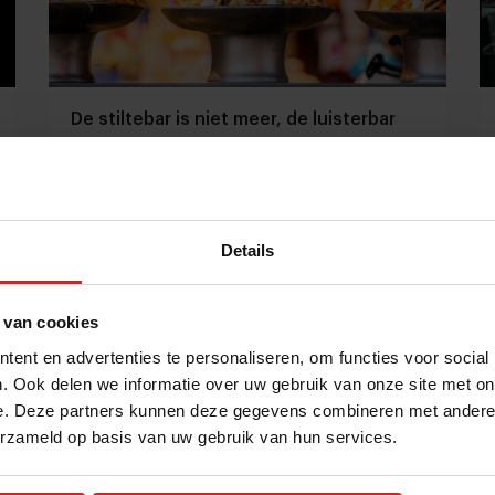
De stiltebar is niet meer, de luisterbar
juist wel
Is het een formule of een nieuw bedrijfstype?
Details
Foodservice
Concepten
27 mei 2022
|
2 min
 van cookies
ent en advertenties te personaliseren, om functies voor social
. Ook delen we informatie over uw gebruik van onze site met on
e. Deze partners kunnen deze gegevens combineren met andere i
erzameld op basis van uw gebruik van hun services.