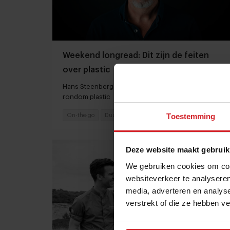
Weekend longread: Dit zijn de feiten
over plastic
Hans Steenbergen verdiept zich in de problemen
rondom plastic
Toestemming
On-the-go
Duurzaamheid
28 mei 2022
|
13 min
Deze website maakt gebruik
We gebruiken cookies om cont
websiteverkeer te analyseren
media, adverteren en analys
verstrekt of die ze hebben v