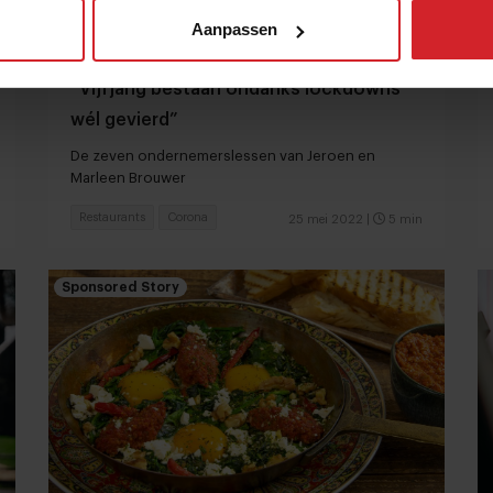
Aanpassen
“Vijfjarig bestaan ondanks lockdowns
wél gevierd”
De zeven ondernemerslessen van Jeroen en
Marleen Brouwer
Restaurants
Corona
25 mei 2022
|
5 min
Sponsored Story