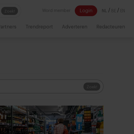
/
/
Login
Word member
NL
BE
EN
Zoek!
artners
Trendreport
Adverteren
Redacteuren
Zoek!