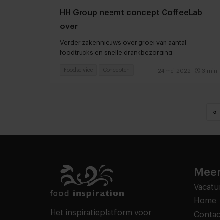
HH Group neemt concept CoffeeLab
over
Verder zakennieuws over groei van aantal
foodtrucks en snelle drankbezorging
Foodservice
Concepten
24 mei 2022
|
3 min
«
Meer
Vacatu
Home
Het inspiratieplatform voor
Contac