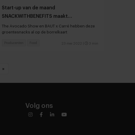
Start-up van de maand
SNACKWITHBENEFITS maakt
plantaardige snacks van reststromen
The Avocado Show en BAUT x Carré hebben deze
groentesnacks al op de borrelkaart
Producenten
Food
23 mei 2022
|
3 min
»
Volg ons