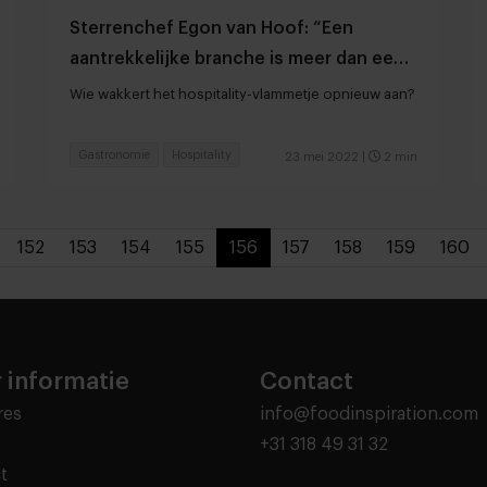
Sterrenchef Egon van Hoof: “Een
aantrekkelijke branche is meer dan een
vierdaagse werkweek”
Wie wakkert het hospitality-vlammetje opnieuw aan?
Gastronomie
Hospitality
23 mei 2022
|
2 min
152
153
154
155
156
157
158
159
160
 informatie
Contact
res
info@foodinspiration.com
+31 318 49 31 32
t