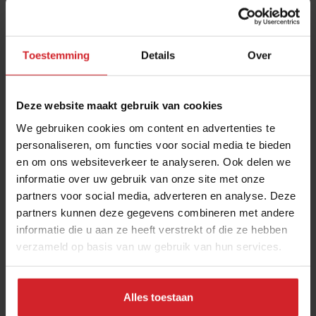
Toestemming
Details
Over
Deze website maakt gebruik van cookies
We gebruiken cookies om content en advertenties te
personaliseren, om functies voor social media te bieden
en om ons websiteverkeer te analyseren. Ook delen we
Plan voor energiesteun op z'n vroegst in
informatie over uw gebruik van onze site met onze
november
partners voor social media, adverteren en analyse. Deze
Verder zakennieuws over plantaardige groeispurt horeca én
partners kunnen deze gegevens combineren met andere
plantvariant van Chocomel
informatie die u aan ze heeft verstrekt of die ze hebben
verzameld op basis van uw gebruik van hun services.
Foodservice
Prijsstijgingen
26 september 2022
|
4 min
Alles toestaan