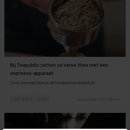
Bij Teapublic zetten ze verse thee met een
espresso-apparaat
Cool concept | Ken je dit foodservice bedrijf al?
Café's & Bars
Drinks
26 september 2022
|
2:04