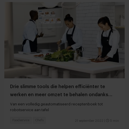
Drie slimme tools die helpen efficiënter te
werken en meer omzet te behalen ondanks
personeelstekort
Van een volledig geautomatiseerd receptenboek tot
robotservice aan tafel
Foodservice
Chefs
21 september 2022
|
5 min