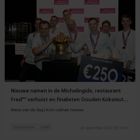
Nieuwe namen in de Michelingids, restaurant
Fred** verhuist en finalisten Gouden Koksmuts
bekend
Menu van de dag | Kort culinair nieuws
Gastronomie
Chefs
22 september 2022
|
3 min