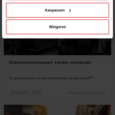
Aanpassen
Weigeren
Driesterrenrestaurant zonder menukaart
De gastronomie van het Amerikaanse SingleThread***
Gastronomie
Chefs
26 september 2022
|
4:31