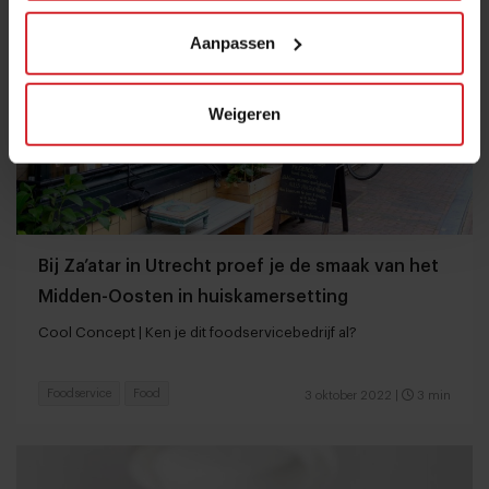
Aanpassen
Weigeren
Bij Za’atar in Utrecht proef je de smaak van het
Midden-Oosten in huiskamersetting
Cool Concept | Ken je dit foodservicebedrijf al?
Foodservice
Food
3 oktober 2022
|
3 min