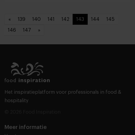
«
139
140
141
142
143
144
145
146
147
»
Het inspiratieplatform voor professionals in food &
hospitality
© 2026 Food Inspiration
Meer informatie