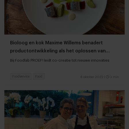
Bioloog en kok Maxime Willems benadert
productontwikkeling als het oplossen van
puzzels
Bij Foodlab PROEF! leidt co-creatie tot nieuwe innovaties
Foodservice
Food
8 oktober 2022
|
3 min