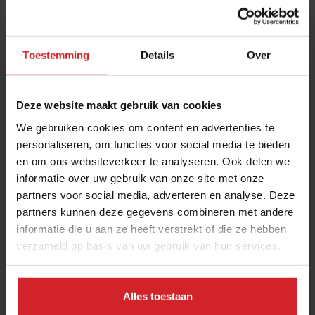
Toestemming
Details
Over
Deze website maakt gebruik van cookies
We gebruiken cookies om content en advertenties te
personaliseren, om functies voor social media te bieden
en om ons websiteverkeer te analyseren. Ook delen we
Ook bij Ikea vanaf vandaag havermelk in de
informatie over uw gebruik van onze site met onze
koffie
partners voor social media, adverteren en analyse. Deze
Verder zakennieuws over koffie-onderzoek én eerste locatie
partners kunnen deze gegevens combineren met andere
compacte gemaksformule Plus Vandaag geopend
informatie die u aan ze heeft verstrekt of die ze hebben
verzameld op basis van uw gebruik van hun services.
Foodservice
Concepten
4 oktober 2022
|
4 min
Alles toestaan