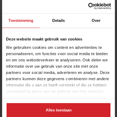
Toestemming
Details
Over
Deze website maakt gebruik van cookies
We gebruiken cookies om content en advertenties te
personaliseren, om functies voor social media te bieden
en om ons websiteverkeer te analyseren. Ook delen we
De loaded-trend zet verder door
informatie over uw gebruik van onze site met onze
partners voor social media, adverteren en analyse. Deze
Toppings geven letterlijk en figuurlijk meerwaarde aan
partners kunnen deze gegevens combineren met andere
commodities
informatie die u aan ze heeft verstrekt of die ze hebben
verzameld op basis van uw gebruik van hun services.
Fastservice
Dark kitchens
30 oktober 2022
|
4 min
Alles toestaan