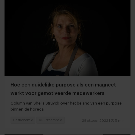
Hoe een duidelijke purpose als een magneet
werkt voor gemotiveerde medewerkers
Column van Sheila Struyck over het belang van een purpose
binnen de horeca
Gastronomie
Duurzaamheid
28 oktober 2022
|
5 min