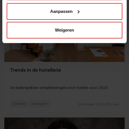
Aanpassen
Weigeren
Trends in de hotellerie
De belangrijkste ontwikkelingen voor hotels voor 2023
Hotellerie
Concepten
29 oktober 2022
|
2 min