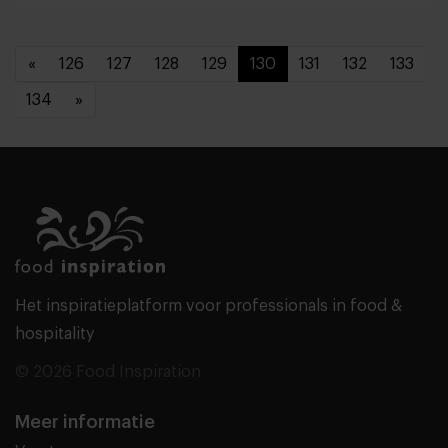
«
126
127
128
129
130
131
132
133
134
»
Het inspiratieplatform voor professionals in food &
hospitality
© 2026 Food Inspiration
Meer informatie