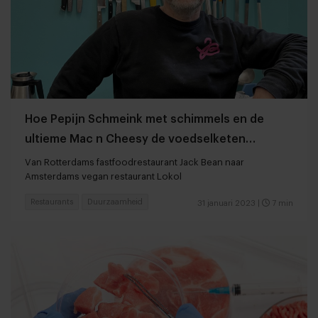
Hoe Pepijn Schmeink met schimmels en de
ultieme Mac n Cheesy de voedselketen
verandert
Van Rotterdams fastfoodrestaurant Jack Bean naar
Amsterdams vegan restaurant Lokol
Restaurants
Duurzaamheid
31 januari 2023
|
7 min