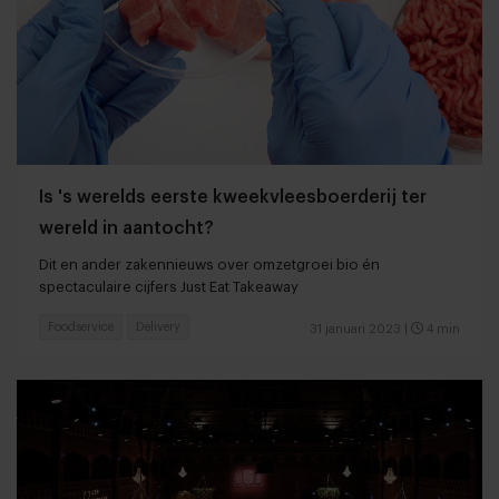
Is 's werelds eerste kweekvleesboerderij ter
wereld in aantocht?
Dit en ander zakennieuws over omzetgroei bio én
spectaculaire cijfers Just Eat Takeaway
Foodservice
Delivery
31 januari 2023
|
4 min