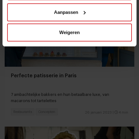
Aanpassen
Weigeren
Perfecte patisserie in Paris
7 ambachtelijke bakkers en hun betaalbare luxe, van
macarons tot tartelettes
Restaurants
Concepten
26 januari 2023
|
4 min