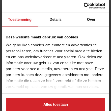
Toestemming
Details
Over
Deze website maakt gebruik van cookies
We gebruiken cookies om content en advertenties te
personaliseren, om functies voor social media te bieden
en om ons websiteverkeer te analyseren. Ook delen we
Nieuw digitaal magazine: Food inspiratie uit
informatie over uw gebruik van onze site met onze
Nederland en België
partners voor social media, adverteren en analyse. Deze
Bijzondere concepten, verhalen en interviews uit eigen
partners kunnen deze gegevens combineren met andere
(buur)land
informatie die u aan ze heeft verstrekt of die ze hebben
verzameld op basis van uw gebruik van hun services.
Restaurants
Citytrip
26 januari 2023
|
1 min
Alles toestaan