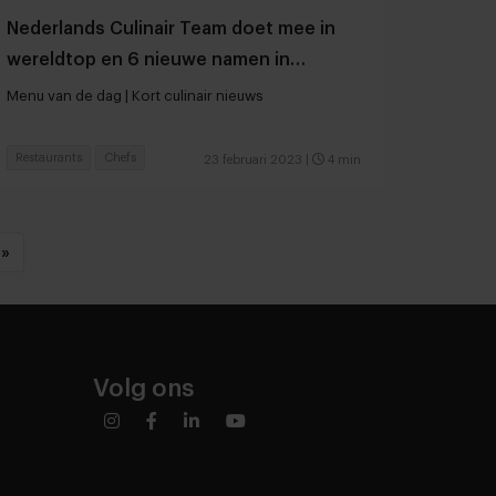
Nederlands Culinair Team doet mee in
wereldtop en 6 nieuwe namen in
Michelingids
Menu van de dag | Kort culinair nieuws
Restaurants
Chefs
23 februari 2023
|
4 min
»
Volg ons