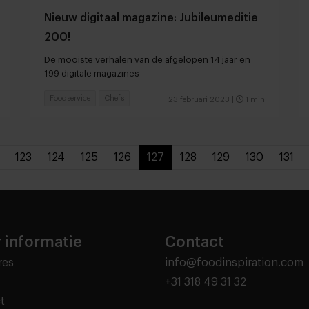
Nieuw digitaal magazine: Jubileumeditie
200!
De mooiste verhalen van de afgelopen 14 jaar en
199 digitale magazines
Foodservice
Chefs
23 februari 2023
|
1 min
123
124
125
126
127
128
129
130
131
 informatie
Contact
res
info@foodinspiration.com
+31 318 49 31 32
t