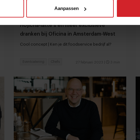
Aanpassen
Hojicha-latte's en meer exclusieve
dranken bij Oficina in Amsterdam-West
Cool concept | Ken je dit foodservice bedrijf al?
Eventcatering
Chefs
27 februari 2023
|
3 min