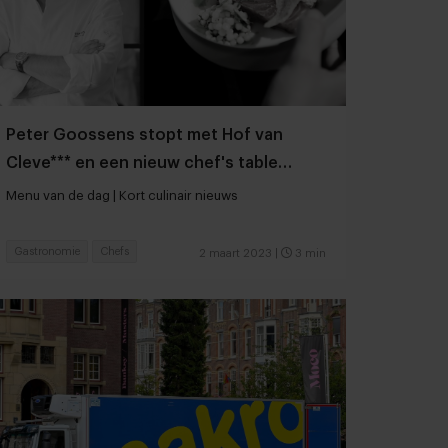
Peter Goossens stopt met Hof van
Cleve*** en een nieuw chef's table
concept in The Dylan
Menu van de dag | Kort culinair nieuws
Gastronomie
Chefs
2 maart 2023
|
3 min