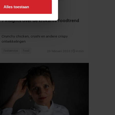
Alles toestaan
7 insights over de krokante foodtrend
Crunchy chicken, crushi en andere crispy
ontwikkelingen
Fastservice
Food
26 februari 2023
|
4 min