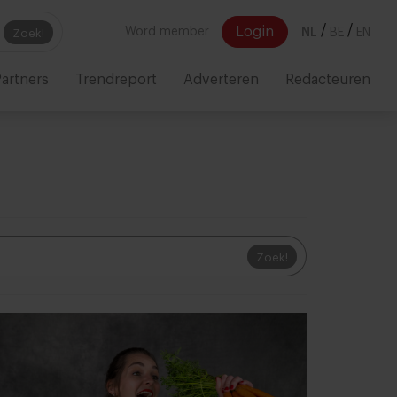
/
/
Login
Word member
NL
BE
EN
Zoek!
artners
Trendreport
Adverteren
Redacteuren
Zoek!