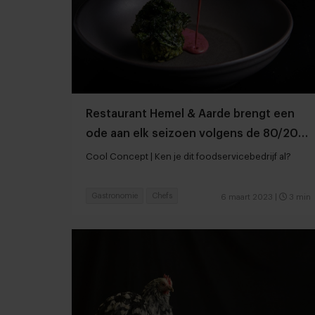
Restaurant Hemel & Aarde brengt een
ode aan elk seizoen volgens de 80/20-
regel
Cool Concept | Ken je dit foodservicebedrijf al?
Gastronomie
Chefs
6 maart 2023
|
3 min