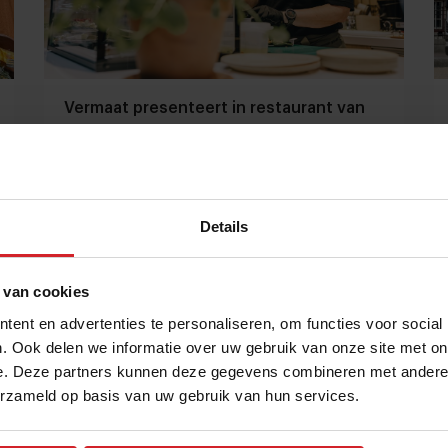
Vermaat presenteert in restaurant van
Radboudumc volledig plasticvrij
assortiment
Cateraar en ziekenhuis laten zien dat het anders
kan, ondanks de uitdagingen
Details
Catering
Duurzaamheid
1 maart 2023
|
4 min
 van cookies
ent en advertenties te personaliseren, om functies voor social
. Ook delen we informatie over uw gebruik van onze site met on
e. Deze partners kunnen deze gegevens combineren met andere i
erzameld op basis van uw gebruik van hun services.