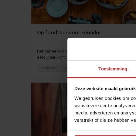
Op foodtour door Ecuador
Het calimero-complex voorbij: de trots op de eigen
eetcultuur komt eindelijk naar buiten
Toestemming
Foodservice
Food
2 maart 2023
|
11 min
Deze website maakt gebruik
We gebruiken cookies om cont
websiteverkeer te analyseren
media, adverteren en analys
verstrekt of die ze hebben v