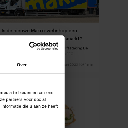
Is de nieuwe Makro-webshop een
gamechanger in de grossiersmarkt?
Dit en ander zakennieuws over bedrijfsstaking De
Krekerij én co-store van formulehuis FFC
Over
Foodservice
Concepten
28 februari 2023
|
4 min
 media te bieden en om ons
ze partners voor social
nformatie die u aan ze heeft