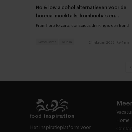
No & low alcohol alternatieven voor de
horeca: mocktails, kombucha’s en
sparkling teas
From hero to zero, conscious drinking is een trend
Restaurants
Drinks
24 februari 2023
|
4 min
«
Meer
Vacatu
Home
Het inspiratieplatform voor
Contac