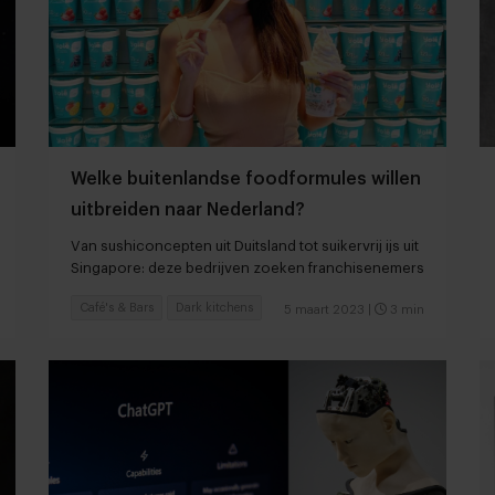
Welke buitenlandse foodformules willen
uitbreiden naar Nederland?
Van sushiconcepten uit Duitsland tot suikervrij ijs uit
Singapore: deze bedrijven zoeken franchisenemers
Café's & Bars
Dark kitchens
5 maart 2023
|
3 min