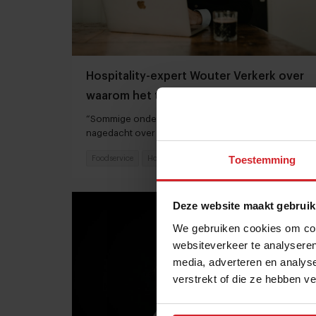
Hospitality-expert Wouter Verkerk over
waarom het terecht horeca-klachten
regent
“Sommige ondernemers hebben al veel te lang niet
nagedacht over ‘waarom’ mensen uit eten gaan.”
Toestemming
Foodservice
Hospitality
10 maart 2023
|
4 min
Deze website maakt gebruik
We gebruiken cookies om cont
websiteverkeer te analyseren
media, adverteren en analys
verstrekt of die ze hebben v