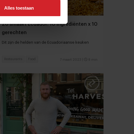
Alles toestaan
Zo smaakt Ecuador: 10 ingrediënten x 10
gerechten
Dit zijn de helden van de Ecuadoriaanse keuken
Restaurants
Food
7 maart 2023
|
8 min