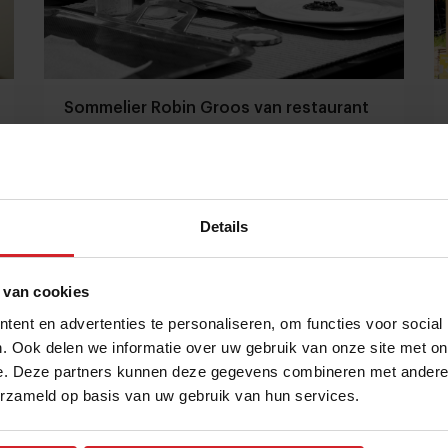
Sommelier Robin Groos van restaurant
Eden* wil verder in de keuken en nieuwe
derde ster in Frankrijk
Menu van de dag | Kort culinair nieuws
Details
Gastronomie
Chefs
9 maart 2023
|
3 min
 van cookies
ent en advertenties te personaliseren, om functies voor social
. Ook delen we informatie over uw gebruik van onze site met on
e. Deze partners kunnen deze gegevens combineren met andere i
erzameld op basis van uw gebruik van hun services.