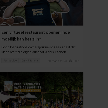
Een virtueel restaurant openen: hoe
moeilijk kan het zijn?
Food Inspirations camerajournalist Kees zoekt dat
uit en start zijn eigen quesadilla dark kitchen
Fastservice
Dark kitchens
10 maart 2023
|
9:07