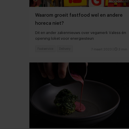
Waarom groeit fastfood wel en andere
horeca niet?
Dit en ander zakennieuws over vegamerk Valess én
opening loket voor energiesteun
Fastservice
Delivery
7 maart 2023
|
3 min