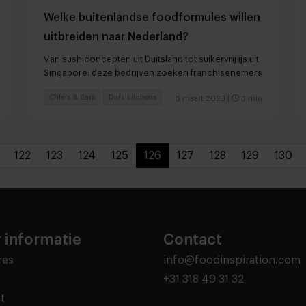
Welke buitenlandse foodformules willen
uitbreiden naar Nederland?
Van sushiconcepten uit Duitsland tot suikervrij ijs uit
Singapore: deze bedrijven zoeken franchisenemers
Café's & Bars
Dark kitchens
5 maart 2023
|
3 min
122
123
124
125
126
127
128
129
130
 informatie
Contact
res
info@foodinspiration.com
+31 318 49 31 32
t