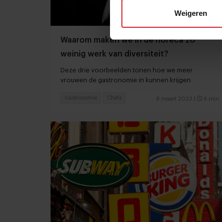
Weigeren
Waarom maken we in de horeca zo
weinig werk van diversiteit?
Deze drie voorbeelden tonen hoe we meer
vrouwen de gastronomie in kunnen krijgen
Gastronomie
Chefs
8 maart 2023
|
8 min