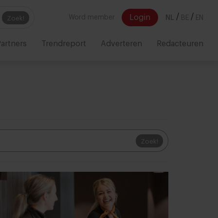
/
/
Login
Word member
NL
BE
EN
Zoek!
artners
Trendreport
Adverteren
Redacteuren
Zoek!