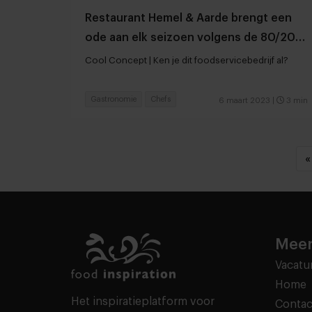
Restaurant Hemel & Aarde brengt een
ode aan elk seizoen volgens de 80/20-
regel
Cool Concept | Ken je dit foodservicebedrijf al?
Gastronomie
Chefs
6 maart 2023
|
3 min
«
Meer
Vacatu
Home
Het inspiratieplatform voor
Contac