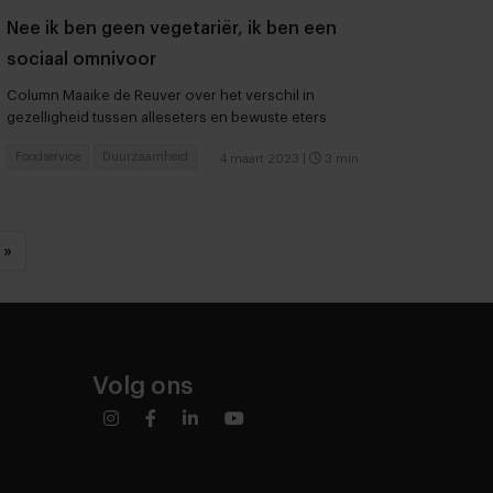
Nee ik ben geen vegetariër, ik ben een
sociaal omnivoor
Column Maaike de Reuver over het verschil in
gezelligheid tussen alleseters en bewuste eters
Foodservice
Duurzaamheid
4 maart 2023
|
3 min
»
Volg ons