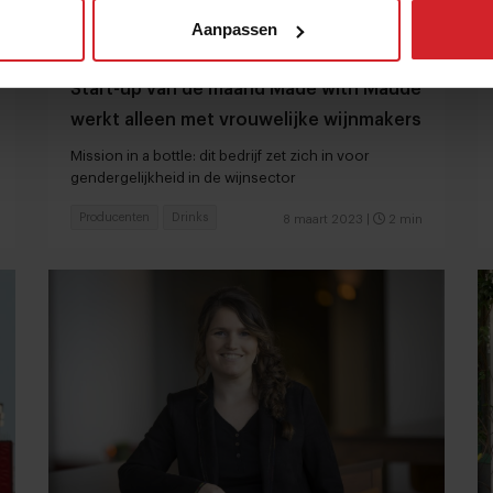
Aanpassen
Start-up van de maand Made with Maude
werkt alleen met vrouwelijke wijnmakers
Mission in a bottle: dit bedrijf zet zich in voor
gendergelijkheid in de wijnsector
Producenten
Drinks
8 maart 2023
|
2 min