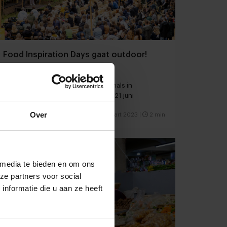
Food Inspiration Days gaat outdoor!
Het inspiratie-event voor professionals in
foodservice en foodretail op 20 en 21 juni
Over
Producenten
Duurzaamheid
9 maart 2023
|
2 min
 media te bieden en om ons
ze partners voor social
nformatie die u aan ze heeft