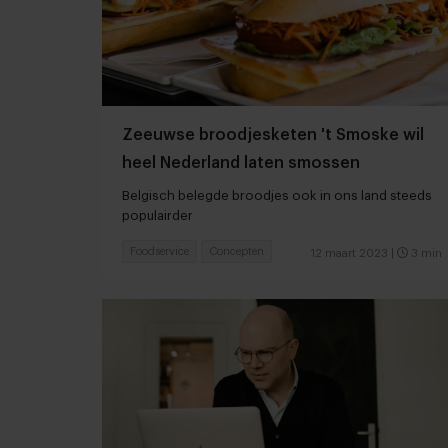
Zeeuwse broodjesketen 't Smoske wil
heel Nederland laten smossen
Belgisch belegde broodjes ook in ons land steeds
populairder
Foodservice
Concepten
12 maart 2023
|
3 min