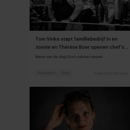
Tom Vinke stapt familliebedrijf in en
Jonnie en Thérèse Boer openen chef's
table concept
Menu van de dag | Kort culinair nieuws
Restaurants
Chefs
6 april 2023
|
3 min