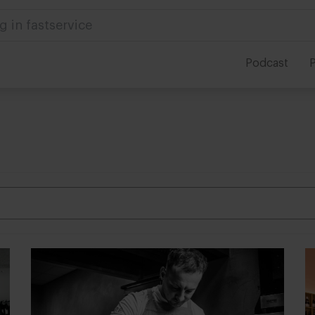
 in foodservice
Podcast
P