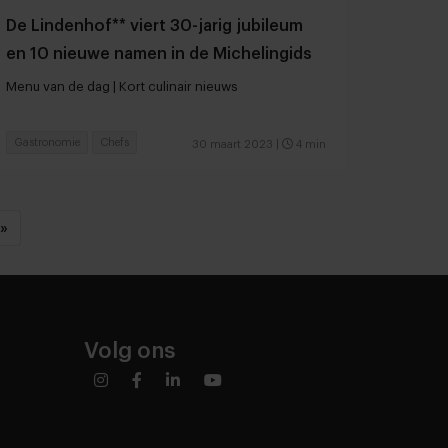
De Lindenhof** viert 30-jarig jubileum
en 10 nieuwe namen in de Michelingids
Menu van de dag | Kort culinair nieuws
Gastronomie
Chefs
30 maart 2023
|
4 min
»
Volg ons