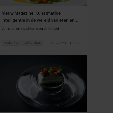
Nieuw Magazine: Kunstmatige
intelligentie in de wereld van eten en
drinken
Verhalen en inzichten over AI in food
Foodservice
Dark kitchens
31 maart 2023
|
1 min