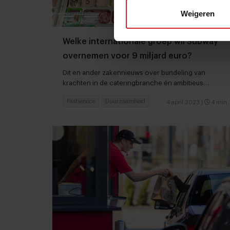
Weigeren
Welke internationale groep wil Subway
overnemen voor 9 miljard euro?
Dit en ander zakennieuws over bundeling van
krachten in de cateringbranche én ambitieus
groeiplan voor Vegitalian
Fastservice
Duurzaamheid
4 april 2023
|
4 min