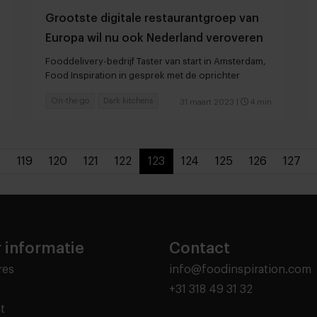
Grootste digitale restaurantgroep van
Europa wil nu ook Nederland veroveren
Fooddelivery-bedrijf Taster van start in Amsterdam,
Food Inspiration in gesprek met de oprichter
On-the-go
Dark kitchens
31 maart 2023
|
4 min
«
119
120
121
122
123
124
125
126
127
 informatie
Contact
res
info@foodinspiration.com
+31 318 49 31 32
t