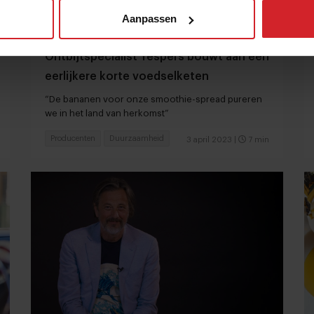
Aanpassen
Ontbijtspecialist Yespers bouwt aan een
eerlijkere korte voedselketen
“De bananen voor onze smoothie-spread pureren
we in het land van herkomst”
Producenten
Duurzaamheid
3 april 2023
|
7 min