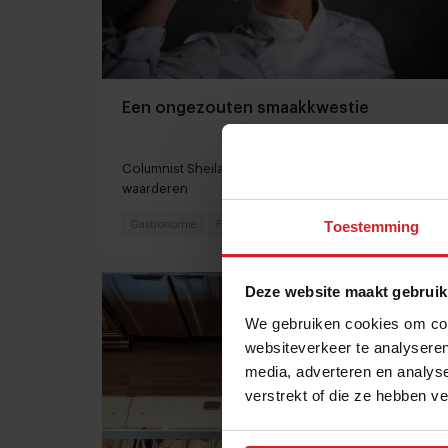
Een ongezouten smaakkwestie
Columnist Sheila Struyck leert de zoutmolen op tafel
waarderen
Toestemming
Gastronomie
Food
5 april 2023
|
5 min
Deze website maakt gebruik
We gebruiken cookies om cont
websiteverkeer te analyseren
media, adverteren en analys
verstrekt of die ze hebben v