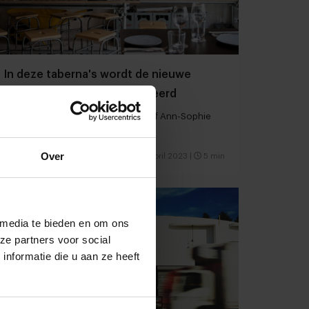
In deze taberna's wordt de nieuwe
Portugese keuken gedefinieerd
Lissabon door de lens van fotograaf Ann-Sophie
Deldycke
Over
Restaurants
Citytrip
4 april 2023
|
5 min
 media te bieden en om ons
ze partners voor social
nformatie die u aan ze heeft