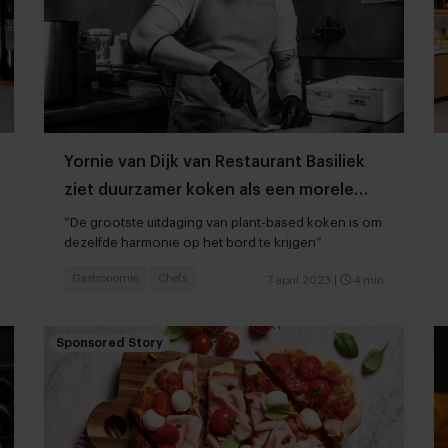
Yornie van Dijk van Restaurant Basiliek
ziet duurzamer koken als een morele
plicht
“De grootste uitdaging van plant-based koken is om
dezelfde harmonie op het bord te krijgen”
Gastronomie
Chefs
7 april 2023
|
4 min
Sponsored Story