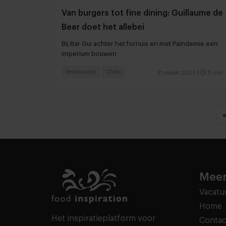
Van burgers tot fine dining: Guillaume de
Beer doet het allebei
Bij Bar Gui achter het fornuis en met Paindemie een
imperium bouwen
Restaurants
Chefs
31 maart 2023
|
5 min
Meer
Vacatu
Home
Het inspiratieplatform voor
Contac