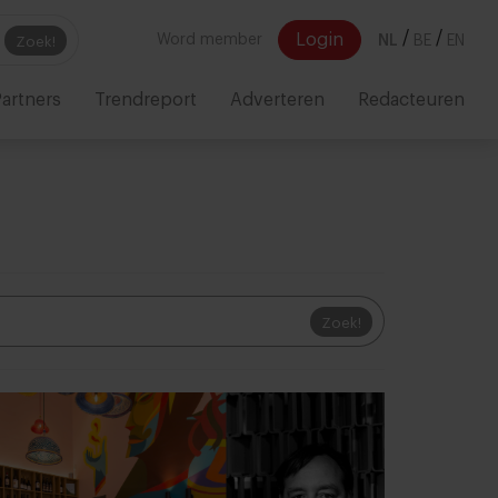
/
/
Login
Word member
NL
BE
EN
Zoek!
artners
Trendreport
Adverteren
Redacteuren
Zoek!