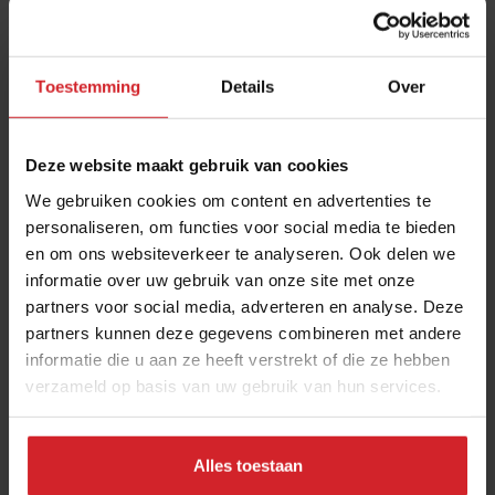
Toestemming
Details
Over
Deze website maakt gebruik van cookies
We gebruiken cookies om content en advertenties te
personaliseren, om functies voor social media te bieden
en om ons websiteverkeer te analyseren. Ook delen we
Wanneer is groot te groot en klein te klein?
informatie over uw gebruik van onze site met onze
partners voor social media, adverteren en analyse. Deze
Horecaondernemer Wim Ballieu vraagt zich af wat de
partners kunnen deze gegevens combineren met andere
gevolgen zijn van de ongeremde consolidatiewoede binnen
informatie die u aan ze heeft verstrekt of die ze hebben
foodservice
verzameld op basis van uw gebruik van hun services.
Foodservice
Ondernemen
13 april 2023
|
6 min
Alles toestaan