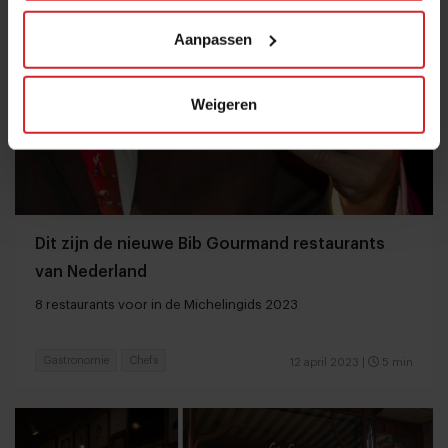
Aanpassen
Weigeren
Dit zijn de nieuwe Bib Gourmand restaurants
van Nederland
8 restaurants voor in de Michelingids 2023
Gastronomie
Chefs
12 april 2023
|
5 min