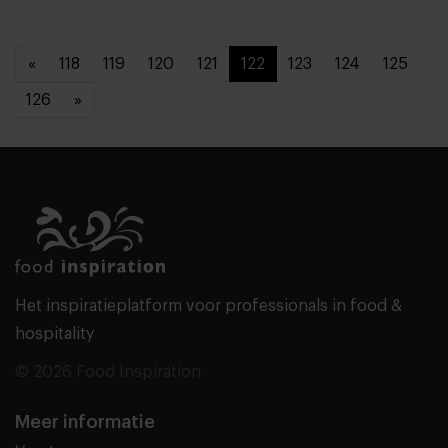
«
118
119
120
121
122
123
124
125
126
»
Het inspiratieplatform voor professionals in food &
hospitality
© 2026 Food Inspiration
Meer informatie