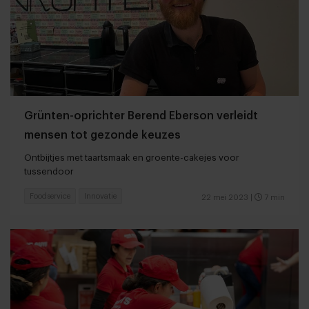
Grünten-oprichter Berend Eberson verleidt
mensen tot gezonde keuzes
Ontbijtjes met taartsmaak en groente-cakejes voor
tussendoor
Foodservice
Innovatie
22 mei 2023
|
7 min