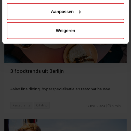
Aanpassen
Weigeren
3 foodtrends uit Berlijn
Asian fine dining, hyperspecialisatie en restobar hausse
Restaurants
Citytrip
17 mei 2023
|
5 min