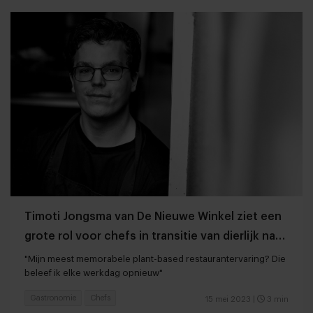
Timoti Jongsma van De Nieuwe Winkel ziet een
grote rol voor chefs in transitie van dierlijk naar
plantaardig
"Mijn meest memorabele plant-based restaurantervaring? Die
beleef ik elke werkdag opnieuw"
Gastronomie
Chefs
15 mei 2023
|
3 min