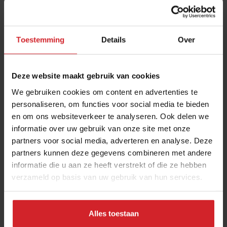
Toestemming
Details
Over
Deze website maakt gebruik van cookies
We gebruiken cookies om content en advertenties te
personaliseren, om functies voor social media te bieden
en om ons websiteverkeer te analyseren. Ook delen we
Koeienboer met Michelin-ambities op Erfgoed
informatie over uw gebruik van onze site met onze
Bossem
partners voor social media, adverteren en analyse. Deze
Dennis Rerink: “Als je boer en kok laat samenwerken krijg je
partners kunnen deze gegevens combineren met andere
hele mooie dingen”
informatie die u aan ze heeft verstrekt of die ze hebben
verzameld op basis van uw gebruik van hun services.
Gastronomie
Food
18 mei 2023
|
7 min
Alles toestaan