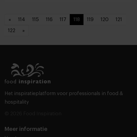
«
114
115
116
117
118
119
120
121
122
»
Het inspiratieplatform voor professionals in food &
hospitality
© 2026 Food Inspiration
Meer informatie