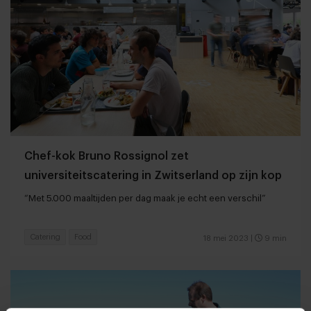
Chef-kok Bruno Rossignol zet
universiteitscatering in Zwitserland op zijn kop
“Met 5.000 maaltijden per dag maak je echt een verschil”
Catering
Food
18 mei 2023
|
9 min