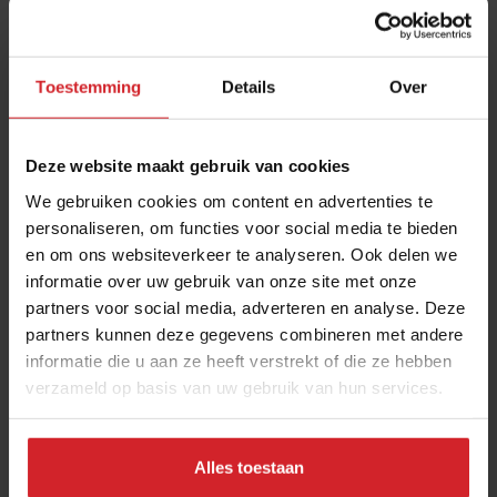
Toestemming
Details
Over
Deze website maakt gebruik van cookies
We gebruiken cookies om content en advertenties te
personaliseren, om functies voor social media te bieden
en om ons websiteverkeer te analyseren. Ook delen we
5 x nieuwe foodconcepten in Gent
informatie over uw gebruik van onze site met onze
partners voor social media, adverteren en analyse. Deze
Vernieuwende hotels, restaurants en bars die openden in
partners kunnen deze gegevens combineren met andere
2023, 2022 en 2021
informatie die u aan ze heeft verstrekt of die ze hebben
verzameld op basis van uw gebruik van hun services.
Restaurants
Citytrip
14 juni 2023
|
4 min
Alles toestaan