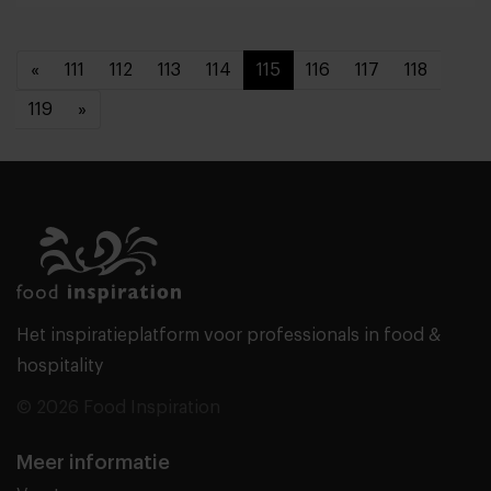
«
111
112
113
114
115
116
117
118
119
»
Het inspiratieplatform voor professionals in food &
hospitality
© 2026 Food Inspiration
Meer informatie