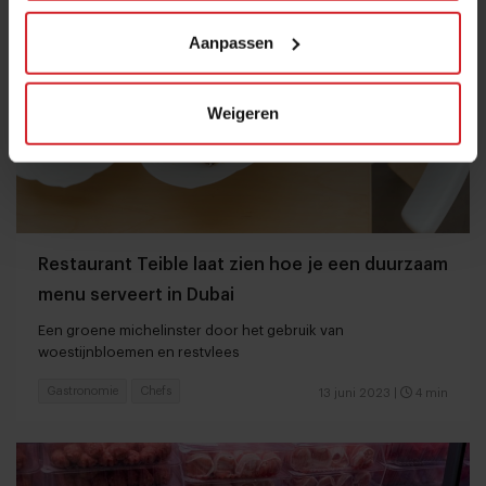
Aanpassen
Weigeren
Restaurant Teible laat zien hoe je een duurzaam
menu serveert in Dubai
Een groene michelinster door het gebruik van
woestijnbloemen en restvlees
Gastronomie
Chefs
13 juni 2023
|
4 min