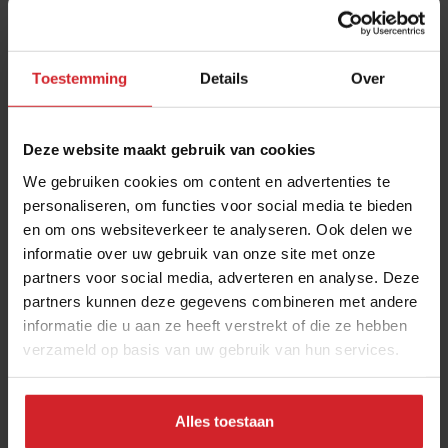
Toestemming
Details
Over
Deze website maakt gebruik van cookies
We gebruiken cookies om content en advertenties te
personaliseren, om functies voor social media te bieden
en om ons websiteverkeer te analyseren. Ook delen we
Lokale boodschappenservice Rechtstreex wil
informatie over uw gebruik van onze site met onze
anonimiteit in voedselketen doorbreken
partners voor social media, adverteren en analyse. Deze
“Alleen consument kan verduurzaming afdwingen”
partners kunnen deze gegevens combineren met andere
informatie die u aan ze heeft verstrekt of die ze hebben
verzameld op basis van uw gebruik van hun services.
Producenten
Duurzaamheid
7 augustus 2023
|
9 min
Alles toestaan