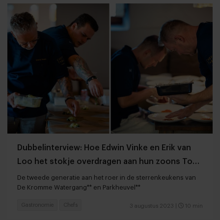
Dubbelinterview: Hoe Edwin Vinke en Erik van
Loo het stokje overdragen aan hun zoons Tom
en Julien
De tweede generatie aan het roer in de sterrenkeukens van
De Kromme Watergang** en Parkheuvel**
Gastronomie
Chefs
3 augustus 2023
|
10 min