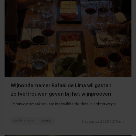
Wijnondernemer Rafael de Lima wil gasten
zelfvertrouwen geven bij het wijnproeven
Focus op smaak en laat ingewikkelde details achterwege
Café's & Bars
Citytrip
3 augustus 2023
|
5 min