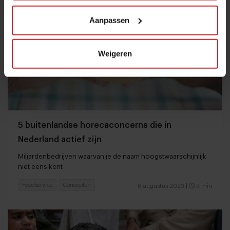
Aanpassen
Weigeren
5 buitenlandse horecaconcerns die in
Nederland actief zijn
Miljardenbedrijven waarvan je de naam hoogstwaarschijnlijk
niet eens kent
Foodservice
Concepten
6 augustus 2023
|
3 min