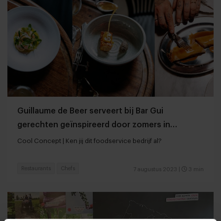
Guillaume de Beer serveert bij Bar Gui
gerechten geïnspireerd door zomers in
Bretagne
Cool Concept | Ken jij dit foodservice bedrijf al?
Restaurants
Chefs
7 augustus 2023
|
3 min