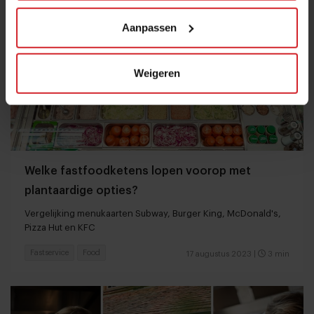
Aanpassen
Weigeren
Welke fastfoodketens lopen voorop met
plantaardige opties?
Vergelijking menukaarten Subway, Burger King, McDonald's,
Pizza Hut en KFC
Fastservice
Food
17 augustus 2023
|
3 min