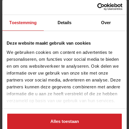
Toestemming
Details
Over
Deze website maakt gebruik van cookies
We gebruiken cookies om content en advertenties te
personaliseren, om functies voor social media te bieden
en om ons websiteverkeer te analyseren. Ook delen we
“Horecaopleidingen moeten persoonlijker"
informatie over uw gebruik van onze site met onze
partners voor social media, adverteren en analyse. Deze
5 opleiders delen hun visie op ambacht en opleiding
partners kunnen deze gegevens combineren met andere
informatie die u aan ze heeft verstrekt of die ze hebben
verzameld op basis van uw gebruik van hun services.
Onderwijs
Hospitality
17 augustus 2023
|
8 min
Alles toestaan