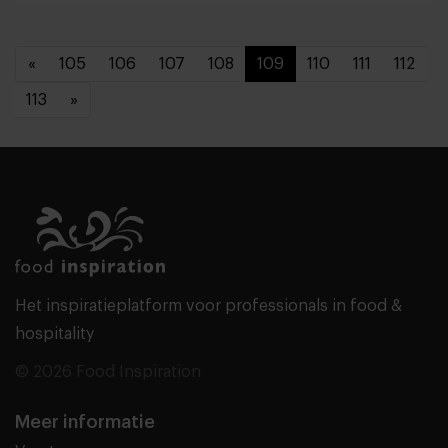
«
105
106
107
108
109
110
111
112
113
»
Het inspiratieplatform voor professionals in food &
hospitality
© 2026 Food Inspiration
Meer informatie