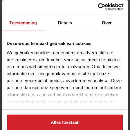
Toestemming
Details
Over
Deze website maakt gebruik van cookies
We gebruiken cookies om content en advertenties te
personaliseren, om functies voor social media te bieden
en om ons websiteverkeer te analyseren. Ook delen we
Grace in Rotterdam is een restaurant, bar en
informatie over uw gebruik van onze site met onze
nachtclub ineen
partners voor social media, adverteren en analyse. Deze
Cool concept | Ken je dit foodservice bedrijf al?
partners kunnen deze gegevens combineren met andere
informatie die u aan ze heeft verstrekt of die ze hebben
verzameld op basis van uw gebruik van hun services.
Restaurants
Citytrip
25 september 2023
|
3 min
Sponsored Story
Alles toestaan