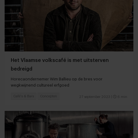
Het Vlaamse volkscafé is met uitsterven
bedreigd
Horecaondernemer Wim Ballieu op de bres voor
wegkwijnend cultureel erfgoed
Café's & Bars
Concepten
27 september 2023
|
6 min