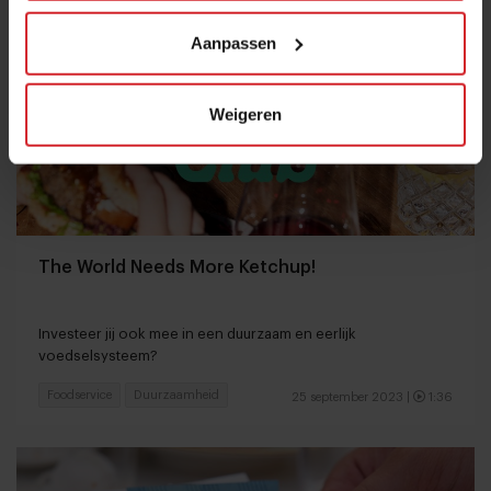
Aanpassen
Weigeren
The World Needs More Ketchup!
Investeer jij ook mee in een duurzaam en eerlijk
voedselsysteem?
Foodservice
Duurzaamheid
25 september 2023
|
1:36