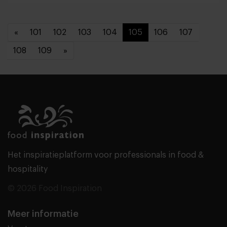
«
101
102
103
104
105
106
107
108
109
»
Het inspiratieplatform voor professionals in food &
hospitality
© 2026 Food Inspiration
Meer informatie