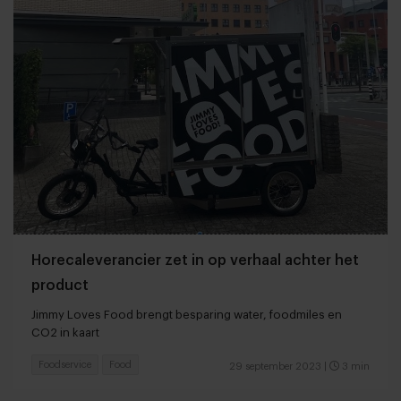
Horecaleverancier zet in op verhaal achter het
product
Jimmy Loves Food brengt besparing water, foodmiles en
CO2 in kaart
Foodservice
Food
29 september 2023
|
3 min