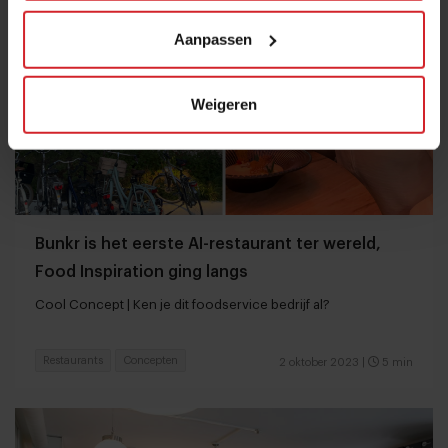
Aanpassen
Weigeren
Bunkr is het eerste AI-restaurant ter wereld,
Food Inspiration ging langs
Cool Concept | Ken je dit foodservice bedrijf al?
Restaurants
Concepten
2 oktober 2023
|
5 min