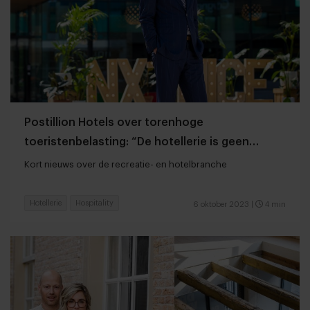
Postillion Hotels over torenhoge
toeristenbelasting: “De hotellerie is geen
melkkoe”
Kort nieuws over de recreatie- en hotelbranche
Hotellerie
Hospitality
6 oktober 2023
|
4 min