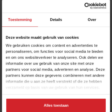
Toestemming
Details
Over
Deze website maakt gebruik van cookies
We gebruiken cookies om content en advertenties te
personaliseren, om functies voor social media te bieden
en om ons websiteverkeer te analyseren. Ook delen we
Shell en Herman den Blijker slaan handen ineen
informatie over uw gebruik van onze site met onze
partners voor social media, adverteren en analyse. Deze
Dit en ander zakennieuws over de verkoop van Vrumona
partners kunnen deze gegevens combineren met andere
informatie die u aan ze heeft verstrekt of die ze hebben
verzameld op basis van uw gebruik van hun services.
Foodretail
Food
3 oktober 2023
|
3 min
Alles toestaan