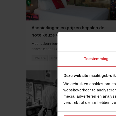
Aanbiedingen en prijzen bepalen de
hotelkeuze van de gast
Meer zakennieuws: Bierverkoop daalt - Hanos
neemt Jansen Foodservice over
Toestemming
Hotellerie
Ondernemen
30 juli 2026
|
3 min
Deze website maakt gebruik
We gebruiken cookies om cont
websiteverkeer te analyseren
media, adverteren en analys
verstrekt of die ze hebben v