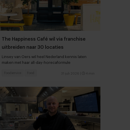
The Happiness Café wil via franchise
uitbreiden naar 30 locaties
Linsey van Oers wil heel Nederland kennis laten
maken met haar all-day-horecaformule
Foodservice
Food
31 juli 2026
|
4 min