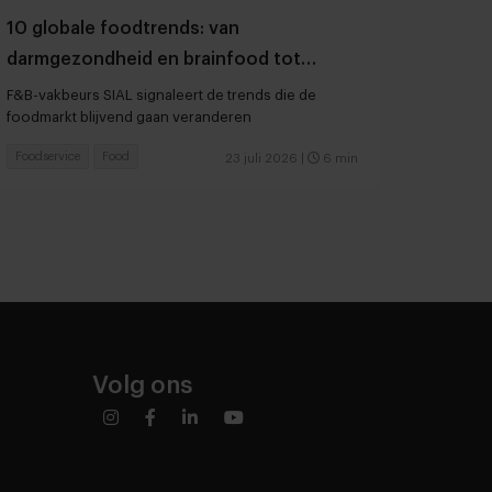
10 globale foodtrends: van
darmgezondheid en brainfood tot
slimmer snacken
F&B-vakbeurs SIAL signaleert de trends die de
foodmarkt blijvend gaan veranderen
Foodservice
Food
23 juli 2026
|
6 min
Volg ons