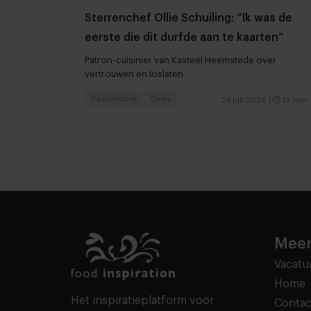
Sterrenchef Ollie Schuiling: “Ik was de
eerste die dit durfde aan te kaarten”
Patron-cuisinier van Kasteel Heemstede over
vertrouwen en loslaten
Gastronomie
Chefs
24 juli 2026
|
13 min
Meer
Vacatu
Home
Het inspiratieplatform voor
Contac