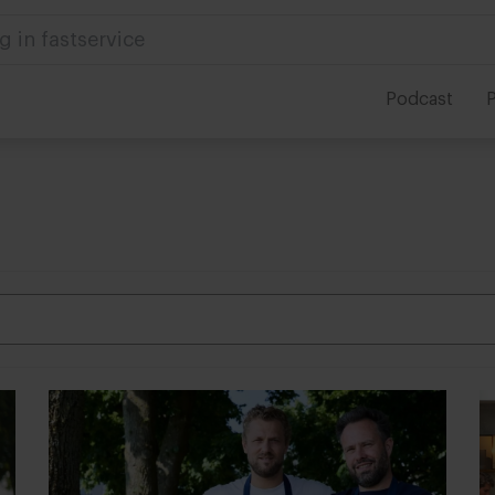
 in foodservice
Podcast
P