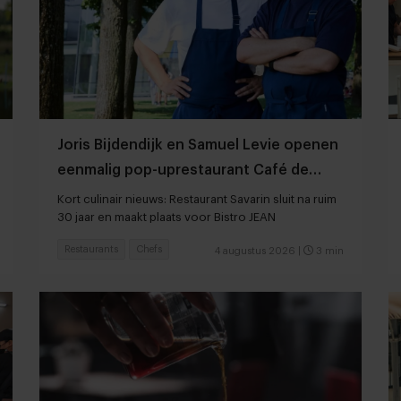
Joris Bijdendijk en Samuel Levie openen
eenmalig pop-uprestaurant Café de
Lepel
Kort culinair nieuws: Restaurant Savarin sluit na ruim
30 jaar en maakt plaats voor Bistro JEAN
Restaurants
Chefs
4 augustus 2026
|
3 min