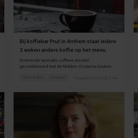
Bij koffiebar Prut in Arnhem staat iedere
2 weken andere koffie op het menu
Roterende specialty coffees worden
gecombineerd met de Midden-Oosterse keuken
Café's & Bars
Concepten
3 augustus 2026
|
3 min