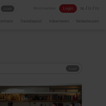
/
/
Login
Word member
NL
BE
EN
Zoek!
artners
Trendreport
Adverteren
Redacteuren
Zoek!