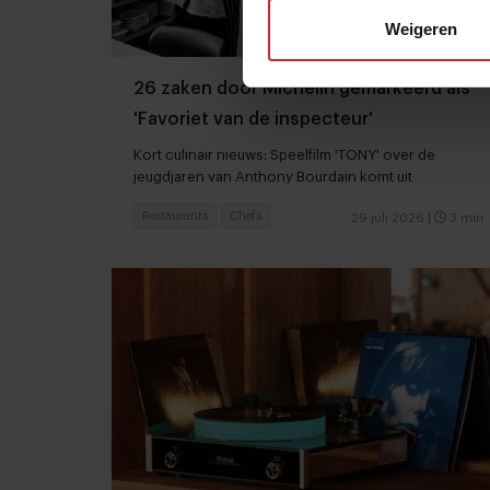
Weigeren
26 zaken door Michelin gemarkeerd als
'Favoriet van de inspecteur'
Kort culinair nieuws: Speelfilm 'TONY' over de
jeugdjaren van Anthony Bourdain komt uit
Restaurants
Chefs
29 juli 2026
|
3 min