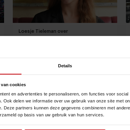
Loesje Tieleman over
ondernemerschap: "Ik wil niet alleen de
dochter van zijn"
"Ik besef nu pas hoe bijzonder het is dat een bank je
op je 20e €250.000 leent"
Details
Restaurants
Ondernemen
30 juli 2026
|
3 min
 van cookies
ent en advertenties te personaliseren, om functies voor social
. Ook delen we informatie over uw gebruik van onze site met on
e. Deze partners kunnen deze gegevens combineren met andere i
erzameld op basis van uw gebruik van hun services.