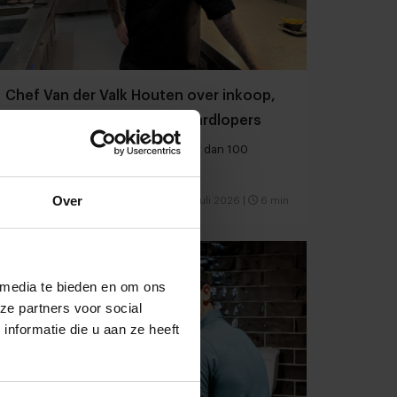
Chef Van der Valk Houten over inkoop,
bereidingstijd, marges en hardlopers
Danny van ‘t Veld: “We hebben meer dan 100
gerechten op het menu staan”
Over
Hotellerie
Chefs
30 juli 2026
|
6 min
 media te bieden en om ons
ze partners voor social
nformatie die u aan ze heeft