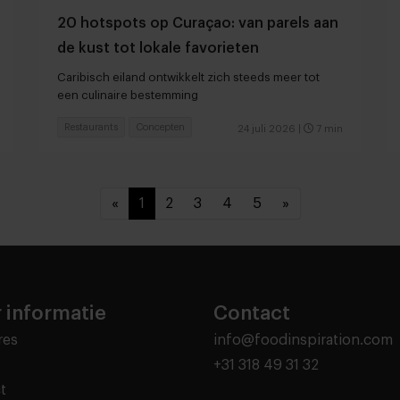
20 hotspots op Curaçao: van parels aan
de kust tot lokale favorieten
Caribisch eiland ontwikkelt zich steeds meer tot
een culinaire bestemming
Restaurants
Concepten
24 juli 2026
|
7 min
«
1
2
3
4
5
»
 informatie
Contact
res
info@foodinspiration.com
+31 318 49 31 32
t