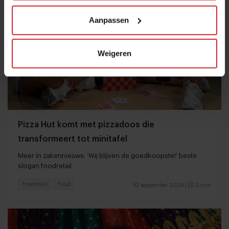
Aanpassen
Weigeren
Pizza Hut komt met pizzadoos die
transformeert tot minitafel
Meer in zakennieuws: ‘Wij blijven de goedkoopste!’ beste
slogan foodretail
Foodretail
Food
10 september 2024
|
3 min