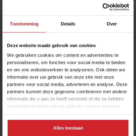
Toestemming
Details
Over
Deze website maakt gebruik van cookies
We gebruiken cookies om content en advertenties te
personaliseren, om functies voor social media te bieden
en om ons websiteverkeer te analyseren. Ook delen we
De pannenkoeken van PANCAKES Amsterdam
informatie over uw gebruik van onze site met onze
zijn lekkerder dankzij de verse melk van boer
partners voor social media, adverteren en analyse. Deze
Reijer
VHC Jongens levert dagverse melk van Mijn Melk aan de
partners kunnen deze gegevens combineren met andere
horeca, direct van de boerderij
informatie die u aan ze heeft verstrekt of die ze hebben
verzameld op basis van uw gebruik van hun services.
Producenten
Drinks
10 september 2024
|
3 min
Alles toestaan