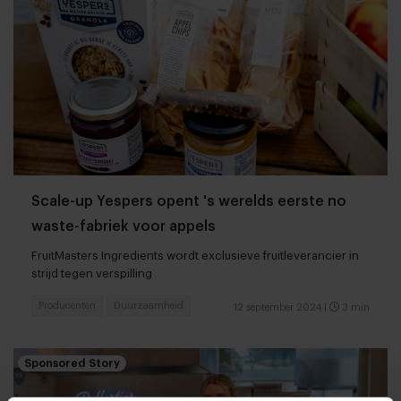
Scale-up Yespers opent 's werelds eerste no
waste-fabriek voor appels
FruitMasters Ingredients wordt exclusieve fruitleverancier in
strijd tegen verspilling
Producenten
Duurzaamheid
12 september 2024
|
3 min
Sponsored Story